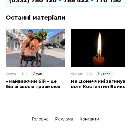
Останні матеріали
Люди
Новини
Сьогодні, 18:19
Сьогодні, 17:32
«Найважчий бій – це
На Донеччині загинув
бій зі своєю травмою»
воїн Костянтин Бойко
Головна
Реклама
Контакти