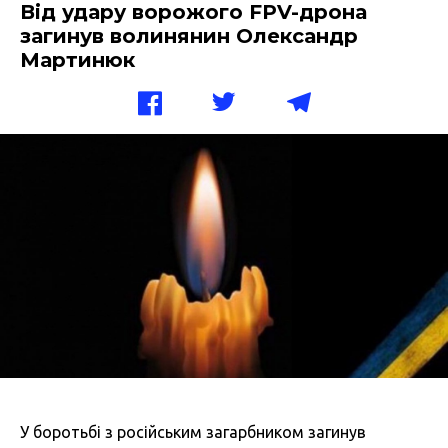
Від удару ворожого FPV-дрона
загинув волинянин Олександр
Мартинюк
У боротьбі з російським загарбником загинув