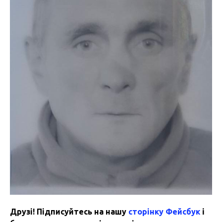
Друзі! Підписуйтесь на нашу
сторінку Фейсбук
і