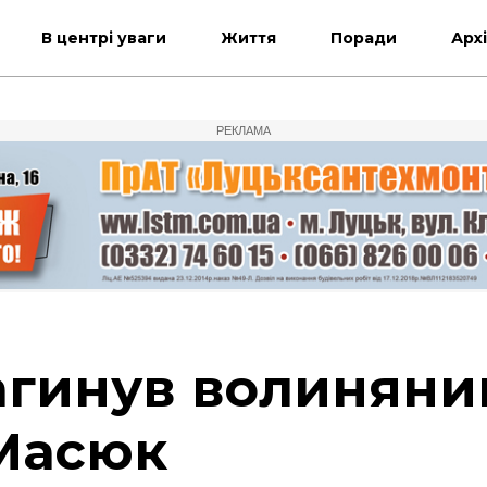
В центрі уваги
Життя
Поради
Арх
РЕКЛАМА
загинув волиняни
Масюк