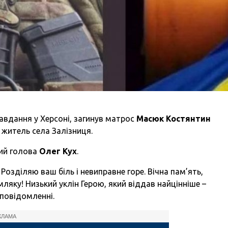
авдання у Херсоні, загинув матрос
Масюк Костянтин
 житель села Залізниця.
ий голова
Олег Кух
.
 Розділяю ваш біль і невиправне горе. Вічна пам’ять,
ляку! Низький уклін Герою, який віддав найцінніше –
 повідомленні.
КЛАМА