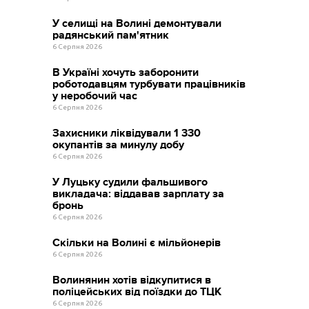
У селищі на Волині демонтували
радянський пам'ятник
6 Серпня 2026
В Україні хочуть заборонити
роботодавцям турбувати працівників
у неробочий час
6 Серпня 2026
Захисники ліквідували 1 330
окупантів за минулу добу
6 Серпня 2026
У Луцьку судили фальшивого
викладача: віддавав зарплату за
бронь
6 Серпня 2026
Скільки на Волині є мільйонерів
6 Серпня 2026
Волинянин хотів відкупитися в
поліцейських від поїздки до ТЦК
6 Серпня 2026