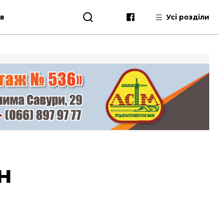
ів
Усі розділи
н