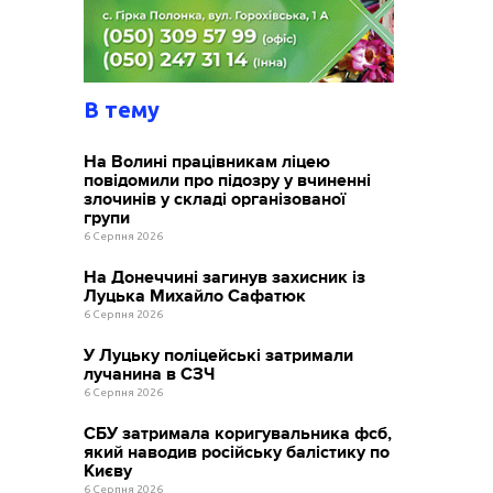
В тему
На Волині працівникам ліцею
повідомили про підозру у вчиненні
злочинів у складі організованої
групи
6 Серпня 2026
На Донеччині загинув захисник із
Луцька Михайло Сафатюк
6 Серпня 2026
У Луцьку поліцейські затримали
лучанина в СЗЧ
6 Серпня 2026
СБУ затримала коригувальника фсб,
який наводив російську балістику по
Києву
6 Серпня 2026