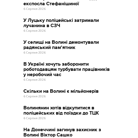
експосла Стефанішиної
6 Серпня 2026
У Луцьку поліцейські затримали
лучанина в СЗЧ
6 Серпня 2026
У селищі на Волині демонтували
радянський пам'ятник
6 Серпня 2026
В Україні хочуть заборонити
роботодавцям турбувати працівників
у неробочий час
6 Серпня 2026
Скільки на Волині є мільйонерів
6 Серпня 2026
Волинянин хотів відкупитися в
поліцейських від поїздки до ТЦК
6 Серпня 2026
На Донеччині загинув захисник з
Волині Віктор Сашко