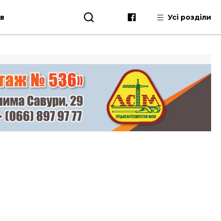
ів
Усі розділи