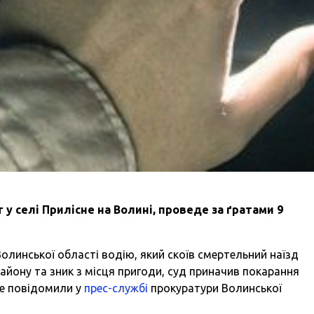
 у селі Прилісне на Волині, проведе за ґратами 9
олинської області водію, який скоїв смертельний наїзд
айону та зник з місця пригоди, суд приначив покарання
 це повідомили у
прес-службі
прокуратури Волинської