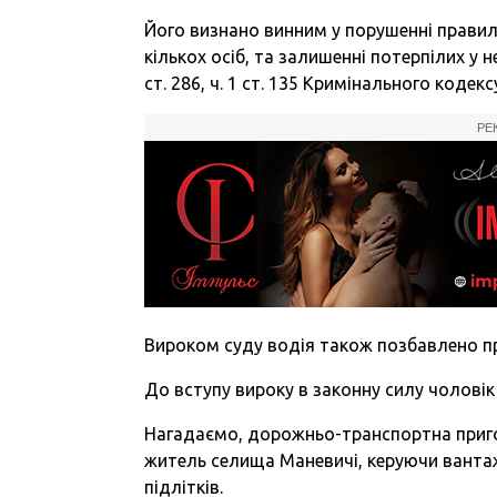
Його визнано винним у порушенні правил
кількох осіб, та залишенні потерпілих у 
ст. 286, ч. 1 ст. 135 Кримінального кодекс
РЕ
Вироком суду водія також позбавлено п
До вступу вироку в законну силу чолові
Нагадаємо, дорожньо-транспортна пригод
житель селища Маневичі, керуючи вантажі
підлітків.