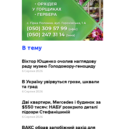
В тему
Віктор Ющенко очолив наглядову
раду музею Голодомору-геноциду
6 Серпня 2026
В Україну увірвуться грози, шквали
та град
6 Серпня 2026
Дві квартири, Mercedes і будинок за
$550 тисяч: НАБУ розкрило деталі
підозри Стефанішиній
6 Серпня 2026
ВАКС обрав запобіжний захід для