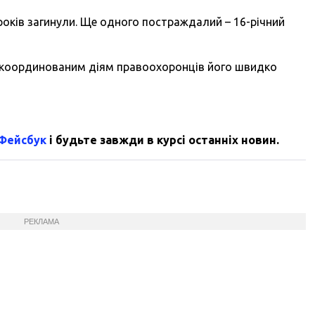
 років загинули. Ще одного постраждалий – 16-річний
и скоординованим діям правоохоронців його швидко
 Фейсбук
і будьте завжди в курсі останніх новин.
РЕКЛАМА