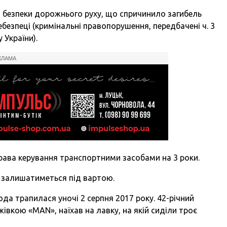
 безпеки дорожнього руху, що спричинило загибель
небезпеці (кримінальні правопорушення, передбачені ч. 3
у України).
КЛАМА
рава керування транспортними засобами на 3 роки.
к залишатиметься під вартою.
а трапилася уночі 2 серпня 2017 року. 42-річний
вкою «MAN», наїхав на лавку, на якій сиділи троє