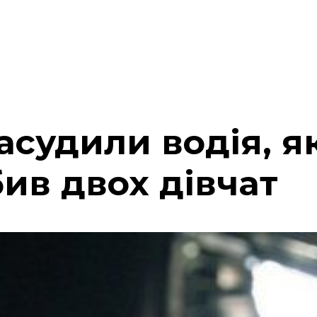
засудили водія, 
ив двох дівчат