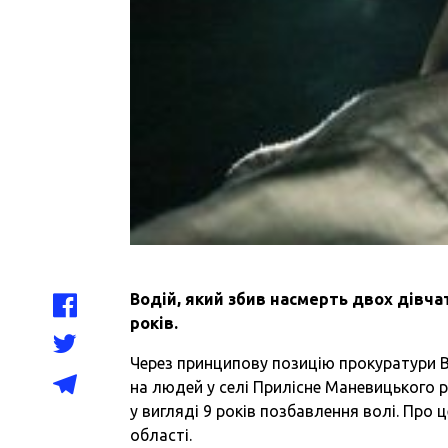
Водій, який збив насмерть двох дівчат
років.
Через принципову позицію прокуратури В
на людей у селі Прилісне Маневицького р
у вигляді 9 років позбавлення волі. Про
області.