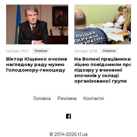
Новини
Новини
Сьогодні, 16:31
Сьогодні, 15:58
Віктор Ющенко очолив
На Волині працівникам
наглядову раду музею
ліцею повідомили про
Голодомору-геноциду
підозру у вчиненні
злочинів у складі
організованої групи
Головна
Реклама
Контакти
© 2014-2026 t1.ua