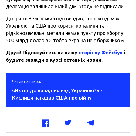
делегація залишила Білий дім. Угоду не підписали.
До цього Зеленський підтвердив, що в угоді між
Україною та США про корисні копалини та
рідкісноземельні метали немає пункту про «борг у
500 млрд доларів», тобто
Україна не є боржником.
Друзі! Підписуйтесь на нашу
сторінку Фейсбук
і
будьте завжди в курсі останніх новин.
Читайте також
«Як щодо «опадів» над Україною?» -
Кислиця нагадав США про війну