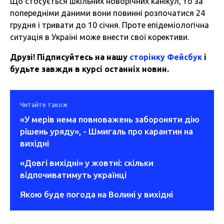
Що стосується шкільних новорічних канікул, то за
попередніми даними вони повинні розпочатися 24
грудня і тривати до 10 січня. Проте епідеміологічна
ситуація в Україні може внести свої корективи.
Друзі! Підписуйтесь на нашу
сторінку Фейсбук
і
будьте завжди в курсі останніх новин.
Читайте також
«У мерів нема повноважень забороняти дію
рішень уряду», - Шмигаль про карантин на
вихідні
«Довгі вихідні» у жовтні: скільки
відпочиватимуть українці
Якою буде погода на Волині у вихідні