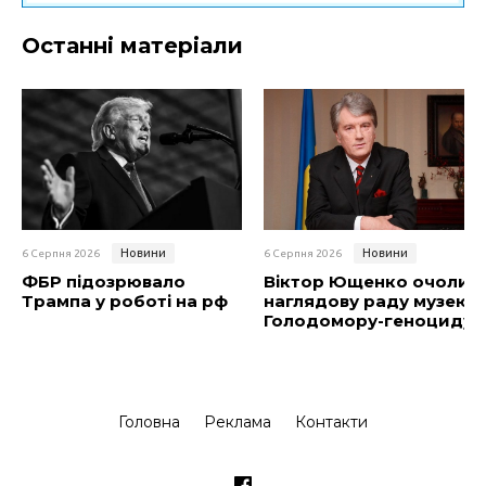
Останні матеріали
Новини
Новини
6 Серпня 2026
6 Серпня 2026
ФБР підозрювало
Віктор Ющенко очолив
Трампа у роботі на рф
наглядову раду музею
Голодомору-геноциду
Головна
Реклама
Контакти