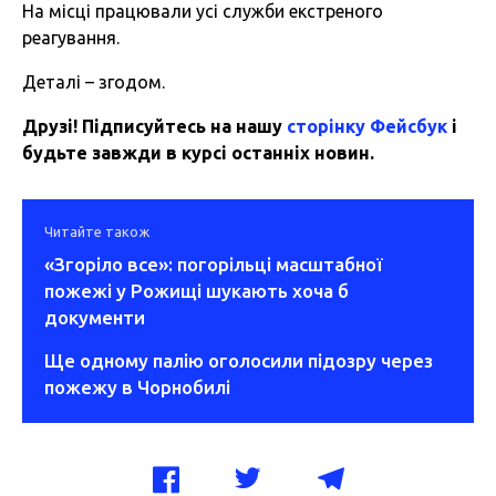
На місці працювали усі служби екстреного
реагування.
Деталі – згодом.
Друзі! Підписуйтесь на нашу
сторінку Фейсбук
і
будьте завжди в курсі останніх новин.
Читайте також
«Згоріло все»: погорільці масштабної
пожежі у Рожищі шукають хоча б
документи
Ще одному палію оголосили підозру через
пожежу в Чорнобилі