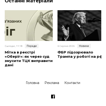
Останні матеріали
Поради
Новини
Сьогодні, 11:18
6 Серпня 2026
Мітка в реєстрі
ФБР підозрювало
«Оберіг»: як через суд
Трампа у роботі на рф
змусити ТЦК виправити
дані
Головна
Реклама
Контакти