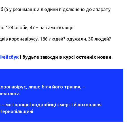
іб (5 у реанімації: 2 людини підключено до апарату
о 124 особи, 47 – на самоізоляції.
дків коронавірусу, 186 людей? одужали, 30 людей?
 Фейсбук
і будьте завжди в курсі останніх новин.
коронавірус, лише біля його труни», –
неколога
у» – моторошні подробиці смерті й поховання
 Тернопільщині