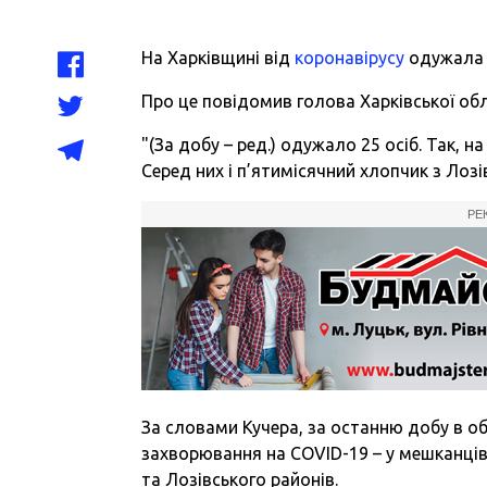
На Харківщині від
коронавірусу
одужала 
Про це повідомив голова Харківської обл
"(За добу – ред.) одужало 25 осіб. Так, на
Серед них і п’ятимісячний хлопчик з Ло
РЕ
За словами Кучера, за останню добу в о
захворювання на COVID-19 – у мешканців 
та Лозівського районів.