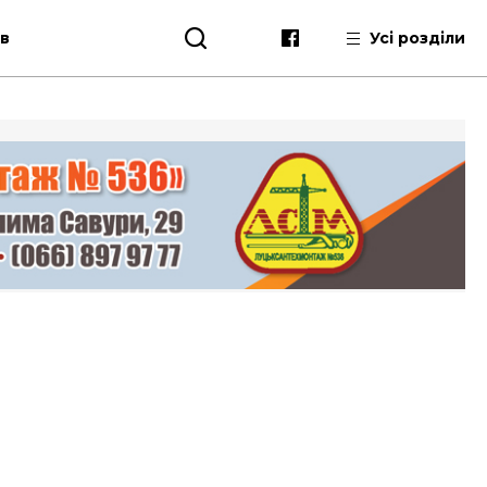
ів
Усі розділи