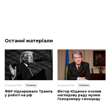
Останні матеріали
Новини
Новини
6 Серпня 2026
6 Серпня 2026
ФБР підозрювало Трампа
Віктор Ющенко очолив
у роботі на рф
наглядову раду музею
Голодомору-геноциду