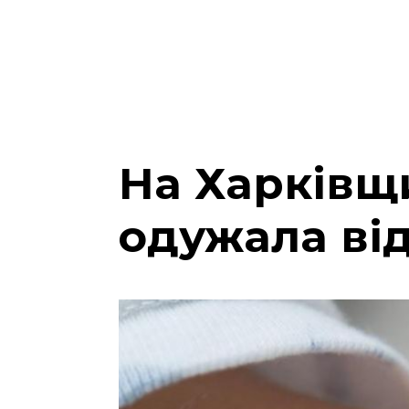
На Харківщ
одужала від