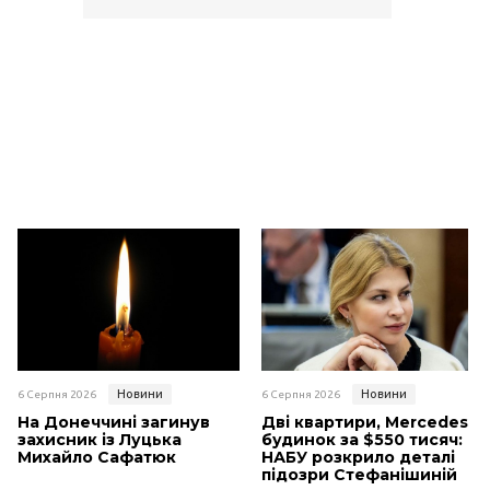
Новини
Новини
6 Серпня 2026
6 Серпня 2026
На Донеччині загинув
Дві квартири, Mercedes і
захисник із Луцька
будинок за $550 тисяч:
Михайло Сафатюк
НАБУ розкрило деталі
підозри Стефанішиній