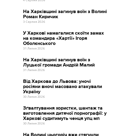
4 Серпня 2026
На Харківщині загинув воїн з Волині
Роман Киричик
3 Серпня 2026
У Харкові намагалися скоїти замах
на командира «Хартії» Ігоря
Оболєнського
31 Липня 2026
На Харківщині загинув воїн з
Луцької громади Андрій Малий
31 Липня 2026
Від Харкова до Львова: уночі
росіяни вночі масовано атакували
Україну
30 Липня 2026
Зґвалтування хористки, шантаж та
виготовлення дитячої порнографії: у
Харкові судитимуть ченця упц мп
30 Липня 2026
На Волині цьогоріч вже стягнули