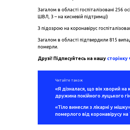
Загалом в області госпіталізовані 256 ос
ШВЛ, 3 – на кисневій підтримці)
З підозрою на коронавірус госпіталізован
Загалом в області підтвердили 815 випа
померли.
Друзі! Підписуйтесь на нашу
сторінку
Читайте також
«Я дізналася, що він хворий на 
дружина покійного луцького гі
«Тіло винесли з лікарні у мішк
померлого від коронавірусу на