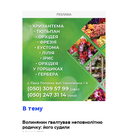
РЕКЛАМА
В тему
Волинянин ґвалтував неповнолітню
родичку: його судили