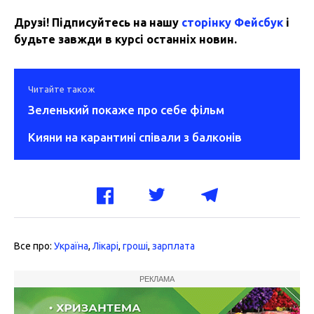
Друзі! Підписуйтесь на нашу
сторінку Фейсбук
і
будьте завжди в курсі останніх новин.
Читайте також
Зеленький покаже про себе фільм
Кияни на карантині співали з балконів
Все про:
Україна
,
Лікарі
,
гроші
,
зарплата
РЕКЛАМА