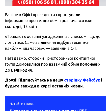
Раніше в Офісі президента
спростували
інформацію
про те, що обмін розпочався вже
сьогодні, 15 квітня.
«Тривають останні узгодження за списком і щодо
логістики. Саме звільнення відбуватиметься
найближчим часом», — заявили в ОП.
Нагадаємо, сторони Тристоронньої контактної
групи домовилися про взаємний обмін полонених
до Великодня.
Друзі! Підписуйтесь на нашу
сторінку Фейсбук
і
будьте завжди в курсі останніх новин.
Читайте також
В’ятровича викликали на допит у ДБР