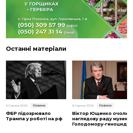
Останні матеріали
Новини
Новини
6 Серпня 2026
6 Серпня 2026
ФБР підозрювало
Віктор Ющенко очолив
Трампа у роботі на рф
наглядову раду музею
Голодомору-геноциду