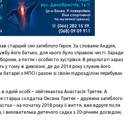
очав старший син загиблого Героя. За словами Андрія,
лужбу його батько, для нього було справою честі. Заради
борони, а потім і особисто зустрівся. В результаті зараз
 у тому ж дивізіоні, де до 2014 року служив його
 батареї з МПО і разом зі своїм підрозділом перебуває
 в одній особі – лейтенантка Анастасія Третяк. А
ся старша солдатка Оксана Третяк – дружина загиблого
стка – на початку 2018 року її життя, вже вдруге після
в, і вихователька дитячого садка з 20-річним досвідом,