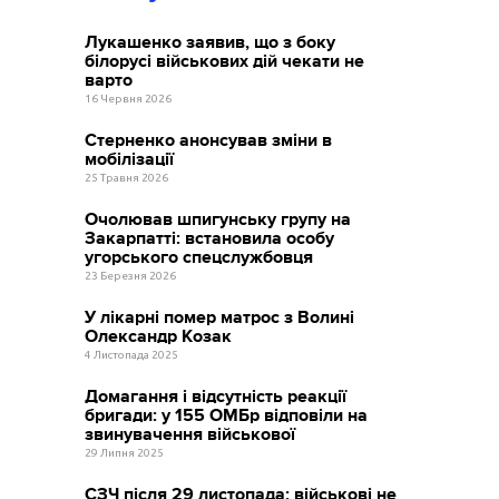
Лукашенко заявив, що з боку
білорусі військових дій чекати не
варто
16 Червня 2026
Стерненко анонсував зміни в
мобілізації
25 Травня 2026
Очолював шпигунську групу на
Закарпатті: встановила особу
угорського спецслужбовця
23 Березня 2026
У лікарні помер матрос з Волині
Олександр Козак
4 Листопада 2025
Домагання і відсутність реакції
бригади: у 155 ОМБр відповіли на
звинувачення військової
29 Липня 2025
СЗЧ після 29 листопада: військові не