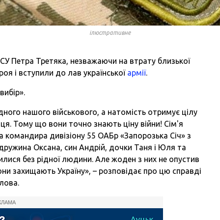
ілюстративне
ЗСУ Петра Третяка, незважаючи на втрату близької
оя і вступили до лав української
армії
.
вибір».
дного нашого військового, а натомість отримує цілу
нця. Тому що вони точно знають ціну війни! Сім'я
а командира дивізіону 55 ОАБр «Запорозька Січ» з
дружина Оксана, син Андрій, дочки Таня і Юля та
илися без рідної людини. Але жоден з них не опустив
вони захищають Україну», – розповідає про цю справді
лова.
КЛАМА