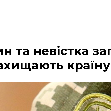
н та невістка за
захищають країну