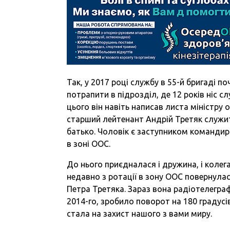
Так, у 2017 році службу в 55-й бригаді п
потрапити в підрозділ, де 12 років ніс с
цього він навіть написав листа міністру о
старший лейтенант Андрій Третяк служить
батько. Чоловік є заступником командира
в зоні ООС.
До нього приєдналася і дружина, і колега
недавно з ротації в зону ООС повернула
Петра Третяка. Зараз вона радіотелеграфі
2014-го, зробило поворот на 180 градусі
стала на захист нашого з вами миру.