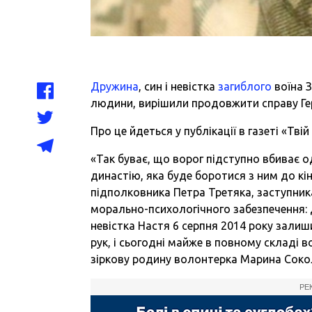
Дружина
, син і невістка
загиблого
воїна 
людини, вирішили продовжити справу Гер
Про це йдеться у публікації в газеті «Твій 
«Так буває, що ворог підступно вбиває о
династію, яка буде боротися з ним до кі
підполковника Петра Третяка, заступник
морально-психологічного забезпечення: 
невістка Настя 6 серпня 2014 року залиш
рук, і сьогодні майже в повному складі 
зіркову родину волонтерка Марина Соко
РЕ