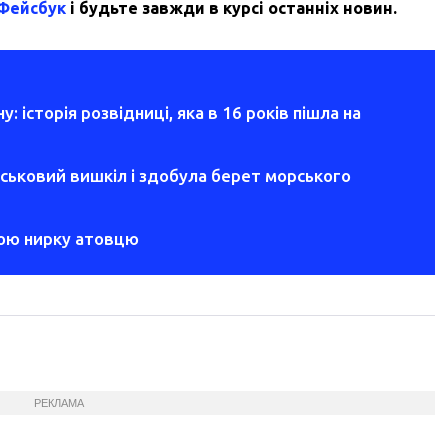
 Фейсбук
і будьте завжди в курсі останніх новин.
у: історія розвідниці, яка в 16 років пішла на
ськовий вишкіл і здобула берет морського
вою нирку атовцю
РЕКЛАМА