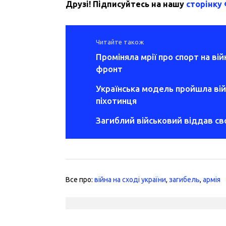
Друзі! Підписуйтесь на нашу
сторінку
Читайте також
Проміняла мрії про спорт на війн
фронт
Українська модель пройшла вій
піхотинця
Загиблий військовий віддав с
Все про:
війна на сході україни
,
загибель
,
армія