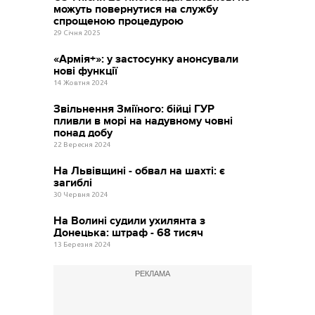
можуть повернутися на службу
спрощеною процедурою
29 Січня 2025
«Армія+»: у застосунку анонсували
нові функції
14 Жовтня 2024
Звільнення Зміїного: бійці ГУР
пливли в морі на надувному човні
понад добу
22 Вересня 2024
На Львівщині - обвал на шахті: є
загиблі
30 Червня 2024
На Волині судили ухилянта з
Донецька: штраф - 68 тисяч
13 Березня 2024
РЕКЛАМА