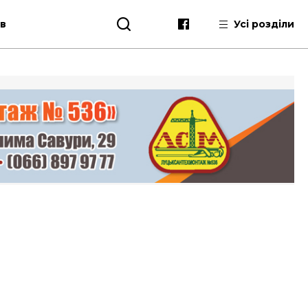
ів
Усі розділи