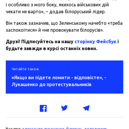
і особливо з мого боку, якихось військових дій
чекати не варто», – додав білоруський лідер.
Він також зазначив, що Зеленському начебто «треба
заспокоїтися» й «не провокувати білорусів».
Друзі! Підписуйтесь на нашу
сторінку Фейсбук
і
будьте завжди в курсі останніх новин.
Читайте також
«Якщо ви підете ломити - відповісте», -
Лукашенко до протестувальників
Все про:
олександр лукашенко
,
білорусь
,
володимир