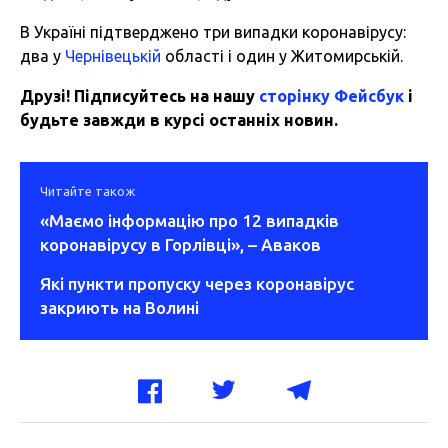
В Україні підтверджено три випадки коронавірусу:
два у
Чернівецькій
області і один у Житомирській.
Друзі! Підписуйтесь на нашу
сторінку Фейсбук
і
будьте завжди в курсі останніх новин.
Читайте також
«Маємо інформацію про 12 випадків
коронавірусу в Горлівці», – Аваков
Які пункти пропуску через коронавірус
закриють на Волині