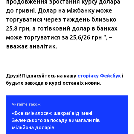
продовження зростання курсу долара
до гривні. Долар на міжбанку може
торгуватися через тиждень близько
25,8 грн, а готівковий долар в банках
може торгуватися за 25,6/26 грн ", –
вважає аналітик.
Друзі! Підписуйтесь на нашу
сторінку Фейсбук
і
будьте завжди в курсі останніх новин.
Читайте також
«Все змінилося»: шахраї від імені
Зеленського за посаду вимагали пів
мільйона доларів