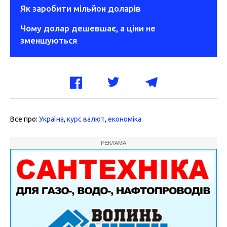
Як заробити мільйон доларів
Чому долар дешевшає, а ціни не
зменшуються
Все про:
Україна
,
курс валют
,
економіка
РЕКЛАМА