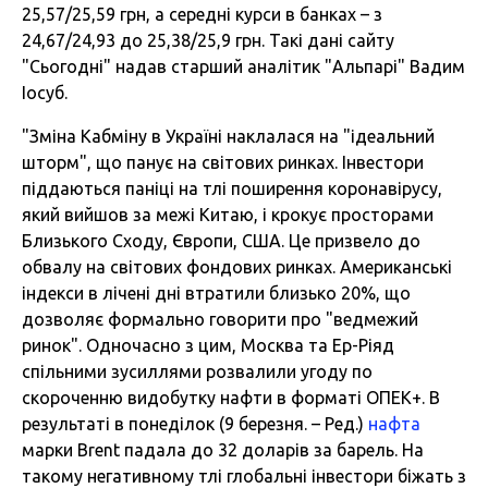
25,57/25,59 грн, а середні курси в банках – з
24,67/24,93 до 25,38/25,9 грн. Такі дані сайту
"Сьогодні" надав старший аналітик "Альпарі" Вадим
Іосуб.
"Зміна Кабміну в Україні наклалася на "ідеальний
шторм", що панує на світових ринках. Інвестори
піддаються паніці на тлі поширення коронавірусу,
який вийшов за межі Китаю, і крокує просторами
Близького Сходу, Європи, США. Це призвело до
обвалу на світових фондових ринках. Американські
індекси в лічені дні втратили близько 20%, що
дозволяє формально говорити про "ведмежий
ринок". Одночасно з цим, Москва та Ер-Ріяд
спільними зусиллями розвалили угоду по
скороченню видобутку нафти в форматі ОПЕК+. В
результаті в понеділок (9 березня. – Ред.)
нафта
марки Brent падала до 32 доларів за барель. На
такому негативному тлі глобальні інвестори біжать з