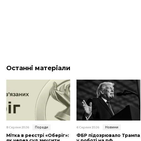
Останні матеріали
Поради
Новини
8 Серпня 2026
6 Серпня 2026
Мітка в реєстрі «Оберіг»:
ФБР підозрювало Трампа
як через суд змусити
у роботі на рф