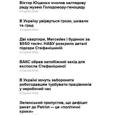
Віктор Ющенко очолив наглядову
раду музею Голодомору-геноциду
6 Серпня 2026
В Україну увірвуться грози, шквали
та град
6 Серпня 2026
Дві квартири, Mercedes і будинок за
$550 тисяч: НАБУ розкрило деталі
підозри Стефанішиній
6 Серпня 2026
ВАКС обрав запобіжний захід для
експосла Стефанішиної
6 Серпня 2026
В Україні хочуть заборонити
роботодавцям турбувати працівників
у неробочий час
6 Серпня 2026
Зеленський припустив, що дефіцит
ракет до Patriot — це «політичні
кроки»