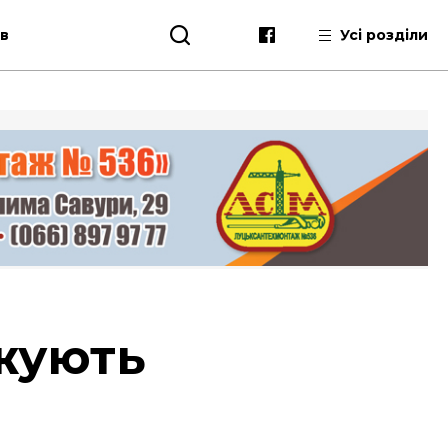
ів
Усі розділи
жують