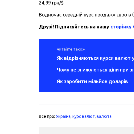
24,99 грн/$.
Водночас середній курс продажу євро в ба
Друзі! Підписуйтесь на нашу
сторінку
Читайте також
Як відрізняються курси валют у
Чому не знижуються ціни при з
Як заробити мільйон доларів
Все про:
Україна
,
курс валют
,
валюта