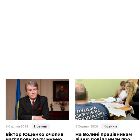
Новини
Новини
6 Серпня 2026
6 Серпня 2026
Віктор Ющенко очолив
На Волині працівникам
наглядову раду музею
ліцею повідомили про