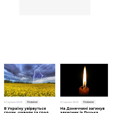
Новини
Новини
6 Серпня 2026
6 Серпня 2026
В Україну увірвуться
На Донеччині загинув
грози, шквали та град
захисник із Луцька