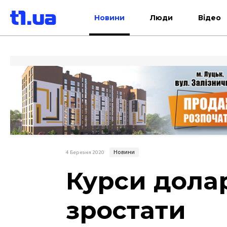
Новини
Люди
Відео
Новини
4 Березня 2020
Курси дола
зростати