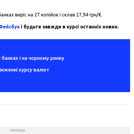
нках виріс на 27 копійок і склав 27,94 грн/€.
 Фейсбук
і будьте завжди в курсі останніх новин.
 банках і на чорному ринку
ниженні курсу валют
РЕКЛАМА