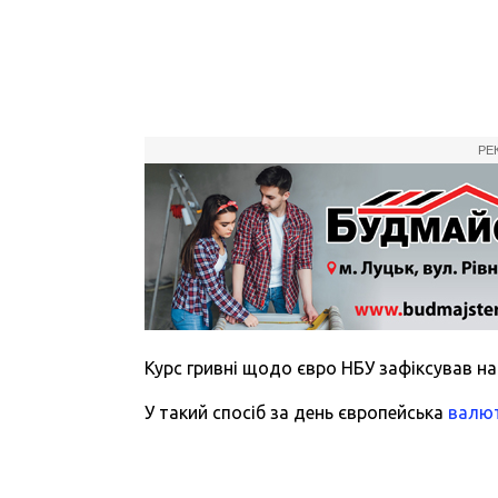
РЕ
Курс гривні щодо євро НБУ зафіксував на р
У такий спосіб за день європейська
валю