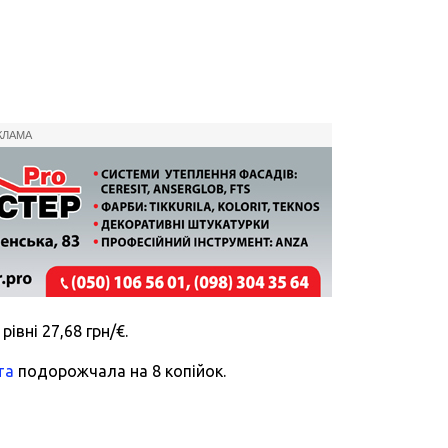
КЛАМА
івні 27,68 грн/€.
та
подорожчала на 8 копійок.