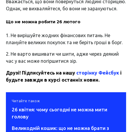
Вважається, що вони повернуться людині сторицею.
Однак, не вихваляйтеся, бо вони не зарахуються.
Що не можна робити 26 лютого
1. Не вирішуйте жодних фінансових питань. Не
плануйте великих покупок та не беріть гроші в борг.
2. Не варто вишивати чи шити, адже через деякий
час у вас може погіршитися зір.
Друзі! Підписуйтесь на нашу
сторінку Фейсбук
і
будьте завжди в курсі останніх новин.
Читайте також
26 квітня: чому сьогодні не можна мити
голову
Великодній кошик: що не можна брати з