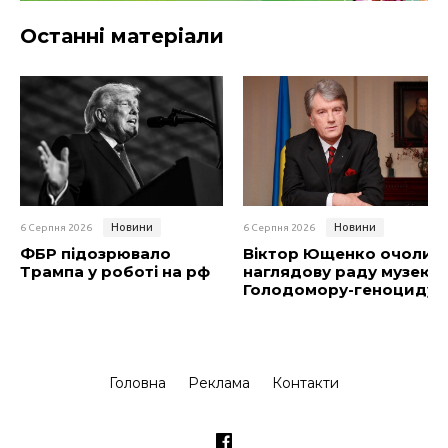
Останні матеріали
Новини
Новини
6 Серпня 2026
6 Серпня 2026
ФБР підозрювало
Віктор Ющенко очолив
Трампа у роботі на рф
наглядову раду музею
Голодомору-геноциду
Головна
Реклама
Контакти