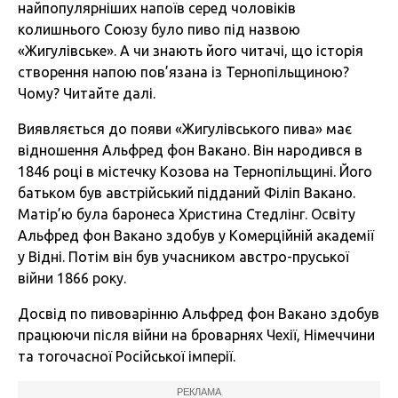
найпопулярніших напоїв серед чоловіків
колишнього Союзу було пиво під назвою
«Жигулівське». А чи знають його читачі, що історія
створення напою пов’язана із Тернопільщиною?
Чому? Читайте далі.
Виявляється до появи «Жигулівського пива» має
відношення Альфред фон Вакано. Він народився в
1846 році в містечку Козова на Тернопільщині. Його
батьком був австрійський підданий Філіп Вакано.
Матір’ю була баронеса Христина Стедлінг. Освіту
Альфред фон Вакано здобув у Комерційній академії
у Відні. Потім він був учасником австро-пруської
війни 1866 року.
Досвід по пивоварінню Альфред фон Вакано здобув
працюючи після війни на броварнях Чехії, Німеччини
та тогочасної Російської імперії.
РЕКЛАМА