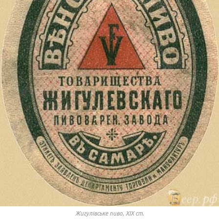
Жигулівське пиво, ХІХ ст.