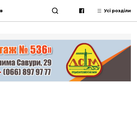
ів
Усі розділи