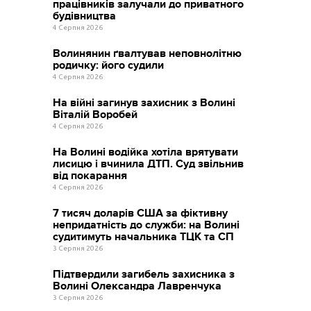
працівників залучали до приватного
будівництва
4 Серпня 2026
Волинянин ґвалтував неповнолітню
родичку: його судили
4 Серпня 2026
На війні загинув захисник з Волині
Віталій Воробей
4 Серпня 2026
На Волині водійка хотіла врятувати
лисицю і вчинила ДТП. Суд звільнив
від покарання
4 Серпня 2026
7 тисяч доларів США за фіктивну
непридатність до служби: на Волині
судитимуть начальника ТЦК та СП
3 Серпня 2026
Підтвердили загибель захисника з
Волині Олександра Лавренчука
3 Серпня 2026