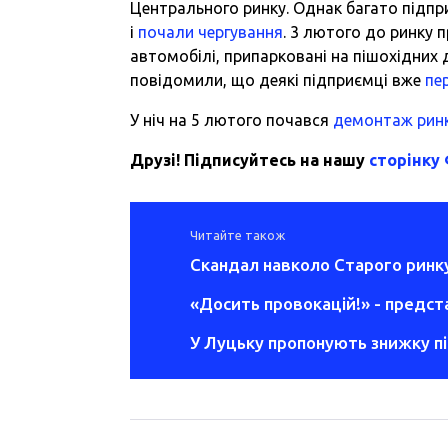
Центрального ринку. Однак багато підпри
і
почали чергування
. 3 лютого до ринку 
автомобілі, припарковані на пішохідних д
повідомили, що деякі підприємці вже
пе
У ніч на 5 лютого почався
демонтаж рин
Друзі! Підписуйтесь на нашу
сторінку
Читайте також
Скандал навколо Старого ринку
«Досить провокацій!» - предст
У Луцьку пропонують знижку пі