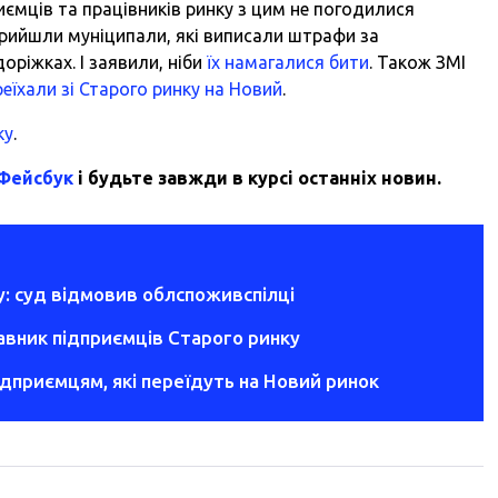
ємців та працівників ринку з цим не погодилися
прийшли муніципали, які виписали штрафи за
оріжках. І заявили, ніби
їх намагалися бити
. Також ЗМІ
реїхали зі Старого ринку на Новий
.
ку
.
 Фейсбук
і будьте завжди в курсі останніх новин.
: суд відмовив облспоживспілці
авник підприємців Старого ринку
дприємцям, які переїдуть на Новий ринок