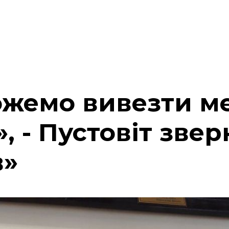
жемо вивезти ме
», - Пустовіт зве
в»