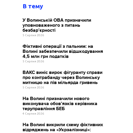
В тему
У Волинській ОВА призначили
уповноваженого з питань
безбар’єрності
5 Серпня 2026
Фіктивні операції з пальним: на
Волині забезпечили відшкодування
4,5 млн грн податків
5 Серпня 2026
ВАКС виніс вирок фігуранту справи
про контрабанду через Волинську
митницю на пів мільярда гривень
5 Серпня 2026
На Волині призначили нового
виконувача обов’язків керівника
теруправління БЕБ
4 Серпня 2026
На Волині викрили схему фіктивних
відряджень на «Укрзалізниці»: