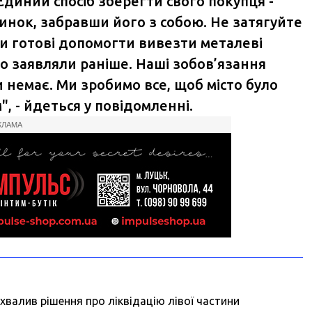
Єдиний спосіб зберегти свого покупця -
инок, забравши його з собою. Не затягуйте
ми готові допомогти вивезти металеві
що заявляли раніше. Наші зобов’язання
 немає. Ми зробимо все, щоб місто було
, - йдеться у повідомленні.
КЛАМА
хвалив рішення про ліквідацію лівої частини