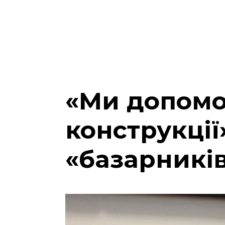
«Ми допомо
конструкції
«базарникі