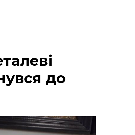
талеві
рнувся до