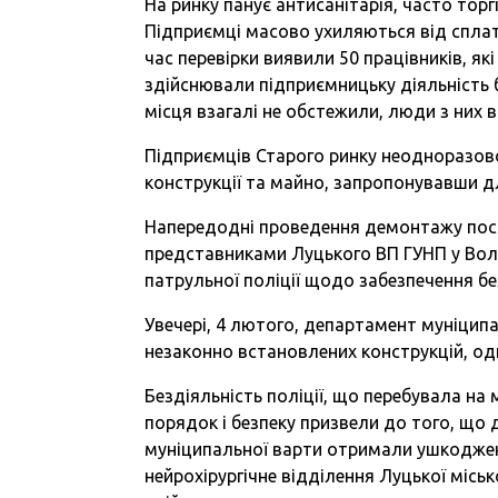
На ринку панує антисанітарія, часто тор
Підприємці масово ухиляються від спла
час перевірки виявили 50 працівників, які
здійснювали підприємницьку діяльність 
місця взагалі не обстежили, люди з них 
Підприємців Старого ринку неодноразов
конструкції та майно, запропонувавши дл
Напередодні проведення демонтажу поса
представниками Луцького ВП ГУНП у Воли
патрульної поліції щодо забезпечення б
Увечері, 4 лютого, департамент муніци
незаконно встановлених конструкцій, од
Бездіяльність поліції, що перебувала на
порядок і безпеку призвели до того, що
муніципальної варти отримали ушкодженн
нейрохірургічне відділення Луцької міськ