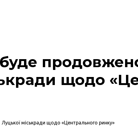
буде продовжено»
ськради щодо «Ц