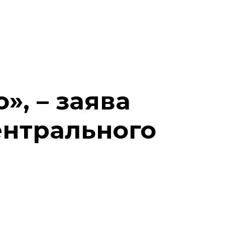
, – заява
ентрального