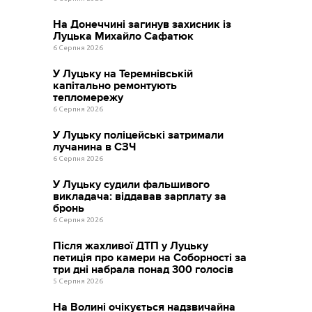
На Донеччині загинув захисник із
Луцька Михайло Сафатюк
6 Серпня 2026
У Луцьку на Теремнівській
капітально ремонтують
тепломережу
6 Серпня 2026
У Луцьку поліцейські затримали
лучанина в СЗЧ
6 Серпня 2026
У Луцьку судили фальшивого
викладача: віддавав зарплату за
бронь
6 Серпня 2026
Після жахливої ДТП у Луцьку
петиція про камери на Соборності за
три дні набрала понад 300 голосів
5 Серпня 2026
На Волині очікується надзвичайна