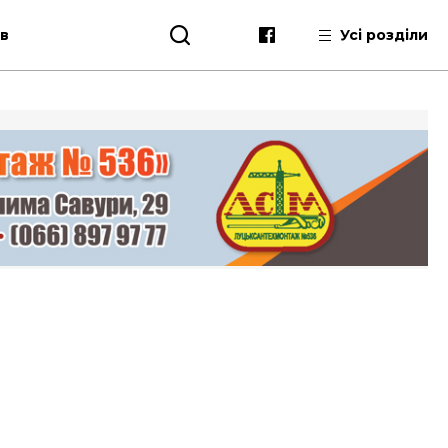
ів
Усі розділи