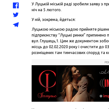
У Луцькій міській раді зробили заяву з 
ніч на 5 лютого.
У ній, зокрема, йдеться:
Луцькою міською радою прийняте рішенн
підприємству “Луцькі ринки” припинено 
вул. Глушець,1. Цим же документом зобо
місць до 02.02.2020 року і очистити до 
розміщених там тимчасових споруд та ко
РЕ