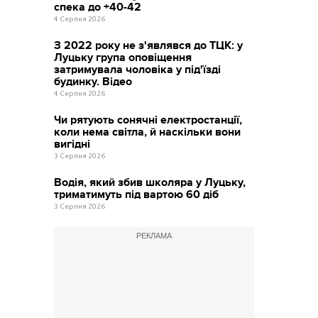
спека до +40-42
4 Серпня 2026
З 2022 року не з'являвся до ТЦК: у
Луцьку група оповіщення
затримувала чоловіка у під'їзді
будинку. Відео
4 Серпня 2026
Чи рятують сонячні електростанції,
коли нема світла, й наскільки вони
вигідні
3 Серпня 2026
Водія, який збив школяра у Луцьку,
триматимуть під вартою 60 діб
3 Серпня 2026
РЕКЛАМА