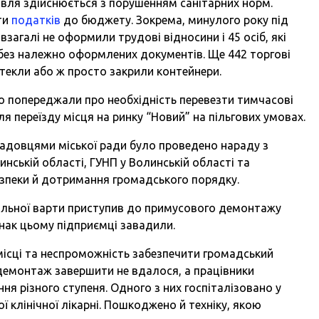
гівля здійснюється з порушенням санітарних норм.
ти
податків
до бюджету. Зокрема, минулого року під
 взагалі не оформили трудові відносини і 45 осіб, які
без належно оформлених документів. Ще 442 торгові
втекли або ж просто закрили контейнери.
о попереджали про необхідність перевезти тимчасові
я переїзду місця на ринку “Новий” на пільгових умовах.
довцями міської ради було проведено нараду з
нській області, ГУНП у Волинській області та
езпеки й дотримання громадського порядку.
пальної варти приступив до примусового демонтажу
нак цьому підприємці завадили.
 місці та неспроможність забезпечити громадський
 демонтаж завершити не вдалося, а працівники
я різного ступеня. Одного з них госпіталізовано у
ої клінічної лікарні. Пошкоджено й техніку, якою