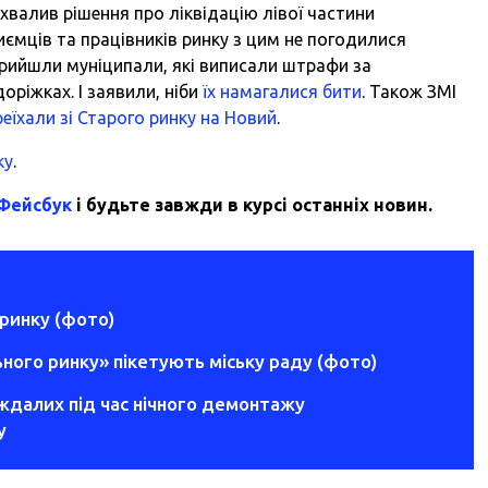
хвалив рішення про ліквідацію лівої частини
ємців та працівників ринку з цим не погодилися
прийшли муніципали, які виписали штрафи за
оріжках. І заявили, ніби
їх намагалися бити
. Також ЗМІ
реїхали зі Старого ринку на Новий
.
ку
.
 Фейсбук
і будьте завжди в курсі останніх новин.
ринку (фото)
ного ринку» пікетують міську раду (фото)
ждалих під час нічного демонтажу
у