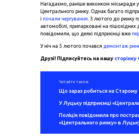
Нагадаємо,
раніше виконком міськради у
Центрального ринку. Однак багато підпри
і
почали чергування
. 3 лютого до ринку 
автомобілі, припарковані на пішохідних д
повідомили, що деякі підприємці вже
пе
У ніч на 5 лютого почався
демонтаж рин
Друзі! Підписуйтесь на нашу
сторінку
Читайте також
Що зараз робиться на Старому 
У Луцьку підприємці «Централь
Поліція повідомила про постра
«Центрального ринку» в Луцьк