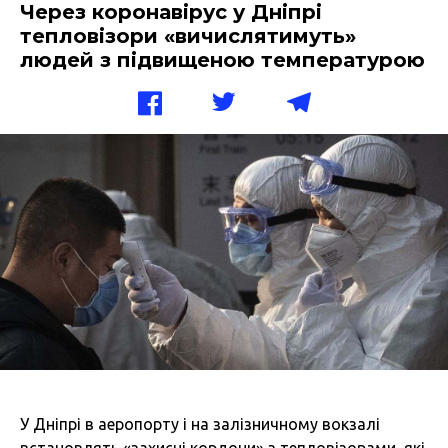
Через коронавірус у Дніпрі
тепловізори «вичислятимуть»
людей з підвищеною температурою
У Дніпрі в аеропорту і на залізничному вокзалі