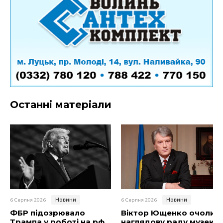
Останні матеріали
Новини
Новини
6 Серпня 2026
6 Серпня 2026
ФБР підозрювало
Віктор Ющенко очолив
Трампа у роботі на рф
наглядову раду музею