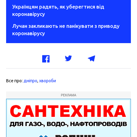
Українцям радять, як уберегтися від
коронавірусу
Лучан закликають не панікувати з приводу
коронавірусу
Все про:
дніпро
,
хвороби
РЕКЛАМА