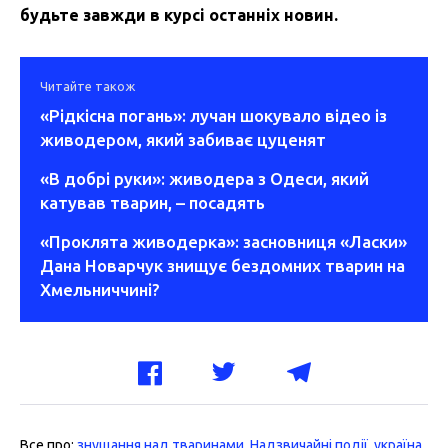
будьте завжди в курсі останніх новин.
Читайте також
«Рідкісна погань»: лучан шокувало відео із
живодером, який забиває цуценят
«В добрі руки»: живодера з Одеси, який
катував тварин, – посадять
«Проклята живодерка»: засновниця «Ласки»
Дана Новарчук знищує бездомних тварин на
Хмельниччині?
Все про:
знущання над тваринами
,
Надзвичайні події
,
україна
,