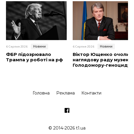
Новини
Новини
6 Серпня 2026
6 Серпня 2026
ФБР підозрювало
Віктор Ющенко очолив
Трампа у роботі на рф
наглядову раду музею
Голодомору-геноциду
Головна
Реклама
Контакти
© 2014-2026 t1.ua