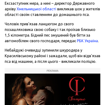
Ексзаступник мера, а нині – директор Державного
архіву
Хмельницької області
викликав шок у жителів
області своїм ставленням до домашнього пса.
Чоловік прив'язав ланцюгом до свого
позашляховика свою собаку і так проїхав близько
1,5 кілометра. Бідний пес змушений був бігти за
автомобілем свого господаря, передає
РБК Україна
.
Небайдужі очевидці зупинили шкуродера у
Красилівському районі і зажадали, щоб він відв'язав
пса від машини, а після цього - викликали поліцію.
РЕКЛАМА