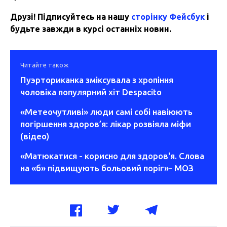
Друзі! Підписуйтесь на нашу
сторінку Фейсбук
і
будьте завжди в курсі останніх новин.
Читайте також
Пуэрториканка зміксувала з хропіння
чоловіка популярний хіт Despacito
«Метеочутливі» люди самі собі навіюють
погіршення здоров’я: лікар розвіяла міфи
(відео)
«Матюкатися - корисно для здоров'я. Слова
на «б» підвищують больовий поріг»- МОЗ