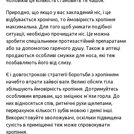
чоловіків ця кількість становить 16 чашок.
Природно, що якщо у вас закладений ніс, і це
відбувається хронічно, то ймовірність хропіння
максимальна. Для того щоб уникати подібної
ситуації, необхідно прочищати ніс. Це можна
зробити спеціальними протизастійний препаратами
або за допомогою гарячого душу. Також в аптеці
продаються особливі смужки для носа, які теж
позбавляють його від слизу.
Є і довгострокові стратегії боротьби з хропінням
начебто втрати зайвої ваги. Великі обсяги тіла
збільшують ймовірність хропіння. Дотримуйтесь
особливим вправам, що зміцнює м'язи горла. До
них відносяться спів, ритмічні рухи щелепами,
перерахунок кількості зубів мовою і деякі інші.
Використовуйте зволожувачі, оскільки підвищена
сухість в приміщенні теж може спровокувати
хропіння.