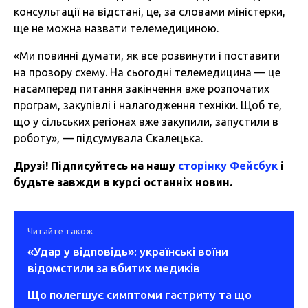
консультації на відстані, це, за словами міністерки,
ще не можна назвати телемедициною.
«Ми повинні думати, як все розвинути і поставити
на прозору схему. На сьогодні телемедицина — це
насамперед питання закінчення вже розпочатих
програм, закупівлі і налагодження техніки. Щоб те,
що у сільських регіонах вже закупили, запустили в
роботу», — підсумувала Скалецька.
Друзі! Підписуйтесь на нашу
сторінку Фейсбук
і
будьте завжди в курсі останніх новин.
Читайте також
«Удар у відповідь»: українські воїни
відомстили за вбитих медиків
Що полегшує симптоми гастриту та що