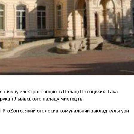
 сонячну електростанцію в Палаці Потоцьких. Така
трукції Львівського палацу мистецтв.
мі ProZorro, який оголосив комунальний заклад культури