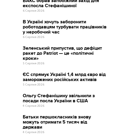
ВАКС обрав запобіжний захід для
експосла Стефанішиної
6 Серпня 2026
В Україні хочуть заборонити
роботодавцям турбувати працівників
у неробочий час
6 Серпня 2026
Зеленський припустив, що дефіцит
ракет до Patriot — це «політичні
кроки»
5 Серпня 2026
ЄС спрямує Україні 1,4 млрд євро від
заморожених російських активів
5 Серпня 2026
Ольгу Стефанішину звільнили з
посади посла України в США
4 Серпня 2026
Батьки першокласників знову
можуть отримати 5 тисяч від
держави
4 Серпня 2026