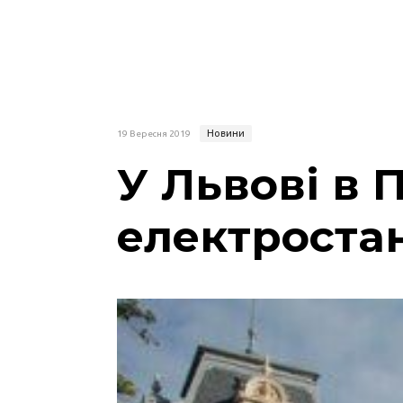
Новини
19 Вересня 2019
У Львові в
електроста