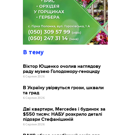
В тему
Віктор Ющенко очолив наглядову
раду музею Голодомору-геноциду
6 Серпня 2026
В Україну увірвуться грози, шквали
та град
6 Серпня 2026
Дві квартири, Mercedes і будинок за
$550 тисяч: НАБУ розкрило деталі
підозри Стефанішиній
6 Серпня 2026