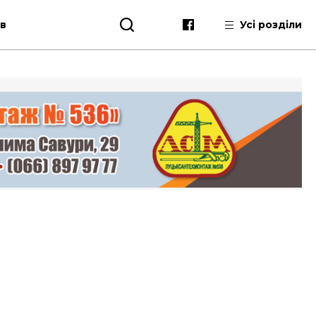
ів
Усі розділи