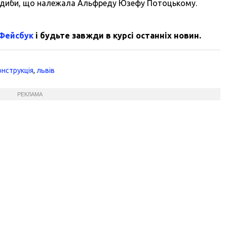
 садиби, що належала Альфреду Юзефу Потоцькому.
 Фейсбук
і будьте завжди в курсі останніх новин.
онструкція
,
львів
РЕКЛАМА