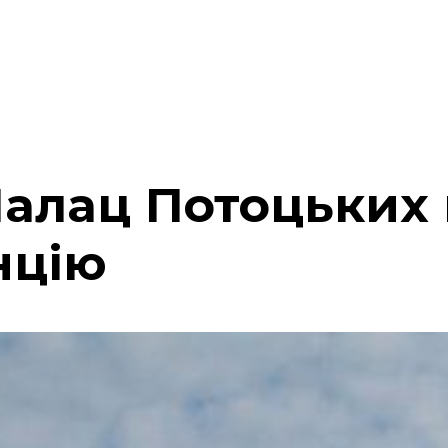
 Палац Потоцьких
нцію