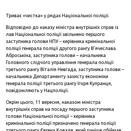
Триває «чистка» у рядах Національної поліції.
Відповідно до наказу міністра внутрішніх справ із
лав Національної поліції звільнено першого
заступника голови НПУ – керівника кримінальної
поліції генерала поліції другого рангу В’ячеслава
Аброськіна, заступника голови – начальника
Головного слідчого управління генерала поліції
третього рангу Віталія Невгада, заступника голови –
начальника Департаменту захисту економіки
генерала поліції третього рангу Ігоря Купранця,
повідомляють у Нацполіції.
Окрім цього, 11 вересня, наказом міністра
внутрішніх справ на посаду першого заступника
голови Національної поліції – керівника
кримінальної поліції призначено генерала поліції
третього рангу Євгена Коваля, який раніше обіймав