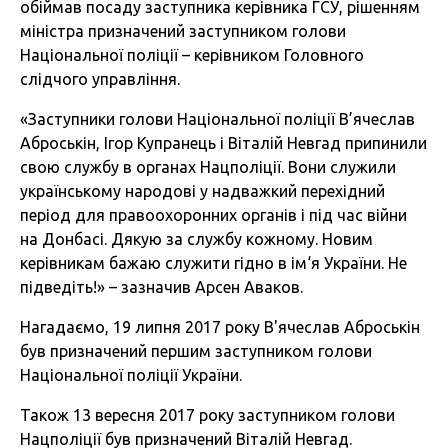
обіймав посаду заступника керівника ГСУ, рішенням
міністра призначений заступником голови
Національної поліції – керівником Головного
слідчого управління.
«Заступники голови Національної поліції В’ячеслав
Аброськін, Ігор Купранець і Віталій Невгад припинили
свою службу в органах Нацполіції. Вони служили
українському народові у надважкий перехідний
період для правоохоронних органів і під час війни
на Донбасі. Дякую за службу кожному. Новим
керівникам бажаю служити гідно в ім‘я України. Не
підведіть!» – зазначив Арсен Аваков.
Нагадаємо, 19 липня 2017 року В'ячеслав Аброськін
був призначений першим заступником голови
Національної поліції України.
Також 13 вересня 2017 року заступником голови
Нацполіції був призначений Віталій Невгад.