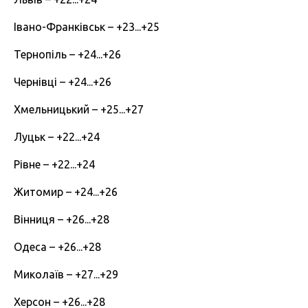
Івано-Франківськ – +23...+25
Тернопіль – +24...+26
Чернівці – +24...+26
Хмельницький – +25...+27
Луцьк – +22...+24
Рівне – +22...+24
Житомир – +24...+26
Вінниця – +26...+28
Одеса – +26...+28
Миколаїв – +27...+29
Херсон – +26...+28