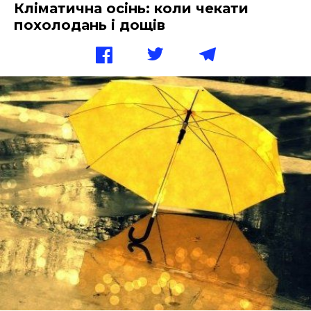
Кліматична осінь: коли чекати
похолодань і дощів