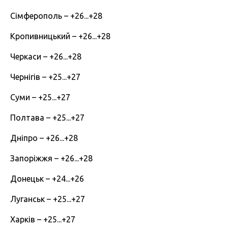
Сімферополь – +26...+28
Кропивницький – +26...+28
Черкаси – +26...+28
Чернігів – +25...+27
Суми – +25...+27
Полтава – +25...+27
Дніпро – +26...+28
Запоріжжя – +26...+28
Донецьк – +24...+26
Луганськ – +25...+27
Харків – +25...+27