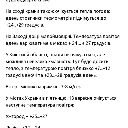
На сході країни також очікується тепла погода:
вдень стовпчики термометрів піднімуться до
+24...+29 градусів.
На Заході дощі малоймовірні. Температура повітря
вдень варіюватиме в межах + 24 ... + 27 градусів.
У Київській області, опади не очікуються, але
можлива невелика хмарність. Тут буде досить
тепло, з температурою повітря близько +7...+12
градусів вночі та +23...+28 градусів вдень.
Вітер змінних напрямків, 3-8 м/сек.
У містах України в п'ятницю, 13 вересня очікується
наступна температура повітря:
Ужгород – +25...+27
Львів – +22...+24