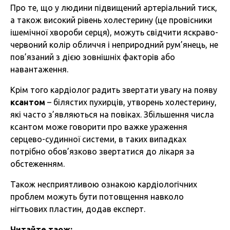
Про те, що у людини підвищений артеріальний тиск,
а також високий рівень холестерину (це провісники
ішемічної хвороби серця), можуть свідчити яскраво-
червоний колір обличчя і неприродний рум’янець, не
пов’язаний з дією зовнішніх факторів або
навантаження.
Крім того кардіолог радить звертати увагу на появу
ксантом
– білястих пухирців, утворень холестерину,
які часто з’являються на повіках. Збільшення числа
ксантом може говорити про важке ураження
серцево-судинної системи, в таких випадках
потрібно обов’язково звертатися до лікаря за
обстеженням.
Також несприятливою ознакою кардіологічних
проблем можуть бути потовщення навколо
нігтьових пластин, додав експерт.
Читайте таож: