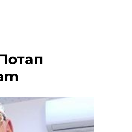
 Потап
ram