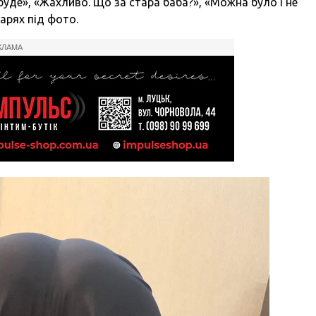
уде», «Жахливо. Що за стара баба?», «Можна було і не
арях під фото.
КЛАМА