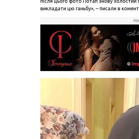
після цього фото Потап знову холостий б
викладати цю ганьбу», – писали в комент
РЕ