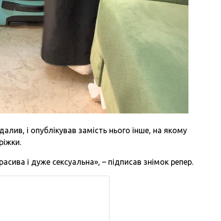
лив, і опублікував замість нього інше, на якому
ріжки.
асива і дуже сексуальна», – підписав знімок репер.