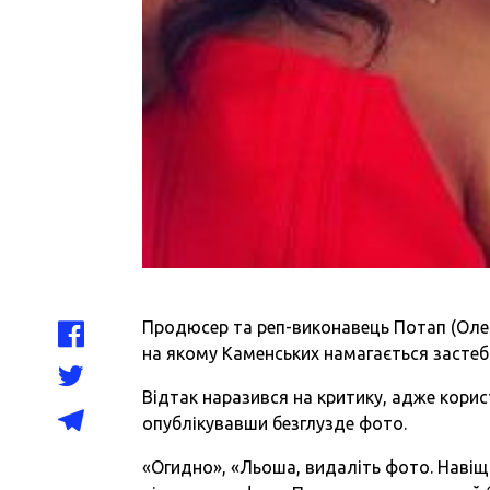
Продюсер та реп-виконавець Потап (Олек
на якому Каменських намагається застебн
Відтак наразився на критику, адже кори
опублікувавши безглузде фото.
«Огидно», «Льоша, видаліть фото. Навіщ