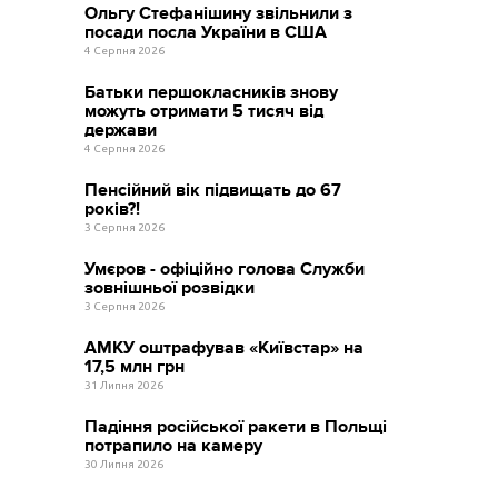
Ольгу Стефанішину звільнили з
посади посла України в США
4 Серпня 2026
Батьки першокласників знову
можуть отримати 5 тисяч від
держави
4 Серпня 2026
Пенсійний вік підвищать до 67
років?!
3 Серпня 2026
Умєров - офіційно голова Служби
зовнішньої розвідки
3 Серпня 2026
АМКУ оштрафував «Київстар» на
17,5 млн грн
31 Липня 2026
Падіння російської ракети в Польщі
потрапило на камеру
30 Липня 2026