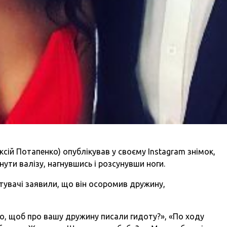
сій Потапенко) опублікував у своєму Instagram знімок,
ути валізу, нагнувшись і розсунувши ноги.
стувачі заявили, що він осоромив дружину,
о, щоб про вашу дружину писали гидоту?», «По ходу