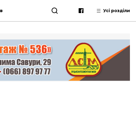
ів
Усі розділи