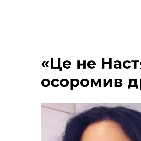
«Це не Наст
осоромив д