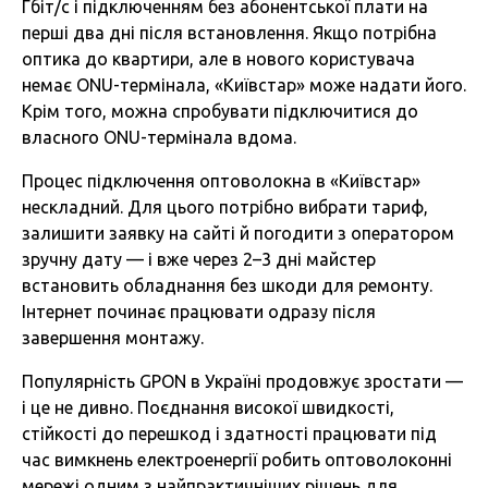
Гбіт/с і підключенням без абонентської плати на
перші два дні після встановлення. Якщо потрібна
оптика до квартири, але в нового користувача
немає ONU-термінала, «Київстар» може надати його.
Крім того, можна спробувати підключитися до
власного ONU-термінала вдома.
Процес підключення оптоволокна в «Київстар»
нескладний. Для цього потрібно вибрати тариф,
залишити заявку на сайті й погодити з оператором
зручну дату — і вже через 2–3 дні майстер
встановить обладнання без шкоди для ремонту.
Інтернет починає працювати одразу після
завершення монтажу.
Популярність GPON в Україні продовжує зростати —
і це не дивно. Поєднання високої швидкості,
стійкості до перешкод і здатності працювати під
час вимкнень електроенергії робить оптоволоконні
мережі одним з найпрактичніших рішень для