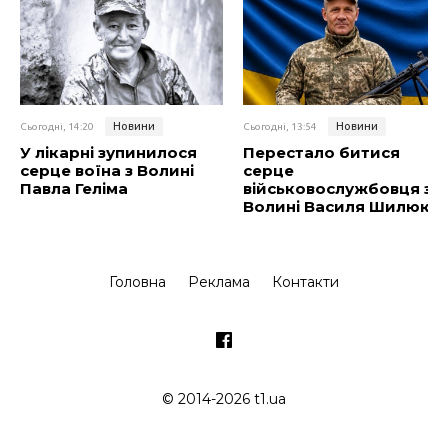
Новини
Новини
Сьогодні, 14:20
Сьогодні, 13:54
У лікарні зупинилося
Перестало битися
серце воїна з Волині
серце
Павла Геліма
військовослужбовця з
Волині Василя Шилюка
Головна
Реклама
Контакти
© 2014-2026 t1.ua