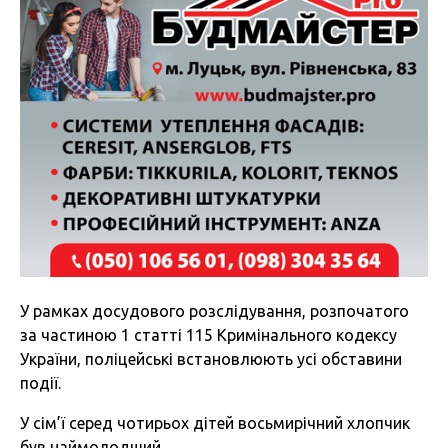
У рамках досудового розслідування, розпочатого
за частиною 1 статті 115 Кримінального кодексу
України, поліцейські встановлюють усі обставини
події.
У сім’ї серед чотирьох дітей восьмирічний хлопчик
був наймолодший.