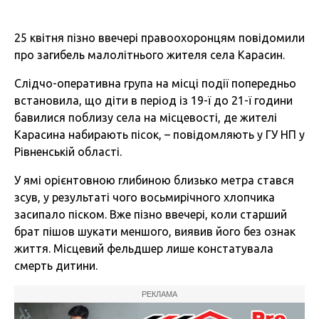
25 квітня пізно ввечері правоохоронцям повідомили
про загибель малолітнього жителя села Карасин.
Слідчо-оперативна група на місці події попередньо
встановила, що діти в період із 19-ї до 21-ї години
бавилися поблизу села на місцевості, де жителі
Карасина набирають пісок, – повідомляють у ГУ НП у
Рівненській області.
У ямі орієнтовною глибиною близько метра стався
зсув, у результаті чого восьмирічного хлопчика
засипало піском. Вже пізно ввечері, коли старший
брат пішов шукати меншого, виявив його без ознак
життя. Місцевий фельдшер лише констатувала
смерть дитини.
РЕКЛАМА