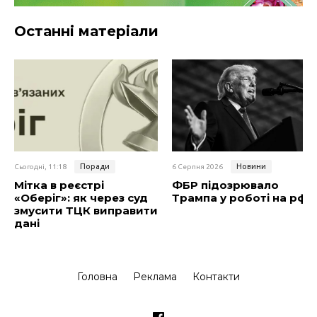
Останні матеріали
Поради
Новини
Сьогодні, 11:18
6 Серпня 2026
Мітка в реєстрі
ФБР підозрювало
«Оберіг»: як через суд
Трампа у роботі на рф
змусити ТЦК виправити
дані
Головна
Реклама
Контакти