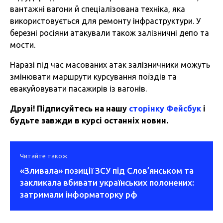
вантажні вагони й спеціалізована техніка, яка
використовується для ремонту інфраструктури. У
березні росіяни атакували також залізничні депо та
мости.
Наразі під час масованих атак залізничники можуть
змінювати маршрути курсування поїздів та
евакуйовувати пасажирів із вагонів.
Друзі! Підписуйтесь на нашу
сторінку Фейсбук
і
будьте завжди в курсі останніх новин.
Читайте також
«Зливала» позиції ЗСУ під Слов’янськом та
закликала вбивати українських полонених:
затримали інформаторку рф