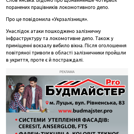
Слов’янська. Відомо про щонайменше чотирьох
поранених працівників локомотивного депо.
Про це повідомила «Укрзалізниця».
Унаслідок атаки пошкоджено залізничну
інфраструктуру та локомотивне депо. Також у
приміщенні вокзалу вибило вікна. Після оголошення
повітряної тривоги в області залізничники пройшли
в укриття, проте є й постраждалі.
РЕКЛАМА