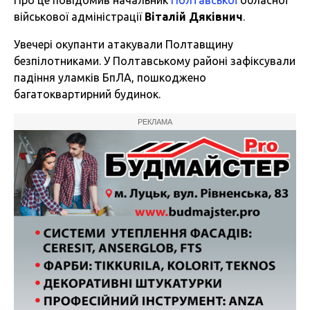
Про це повідомив
начальник
Полтавської
обласної
військової адміністрації
Віталій Дяківнич
.
Увечері окупанти атакували Полтавщину
безпілотниками. У Полтавському районі зафіксували
падіння уламків БпЛА, пошкоджено
багатоквартирний будинок.
РЕКЛАМА