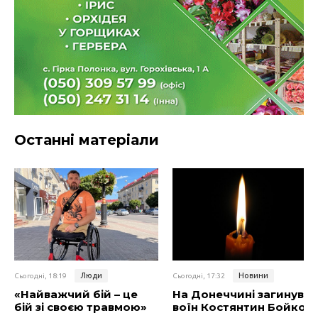
Останні матеріали
Люди
Новини
Сьогодні, 18:19
Сьогодні, 17:32
«Найважчий бій – це
На Донеччині загинув
бій зі своєю травмою»
воїн Костянтин Бойко