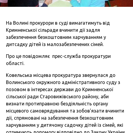
На Волині прокурори в суді вимагатимуть від
Кримненської сільради вчинити дії задля
забезпечення безкоштовним харчуванням у
дитсадку дітей із малозабезпечених сімей.
Про це повідомляє прес-служба прокуратури
області.
Ковельська місцева прокуратура звернулася до
Волинського окружного адміністративного суду з
позовом в інтересах держави до Кримненської
сільської ради Старовижівського району, аби
визнати протиправною бездіяльність органу
місцевого самоврядування та зобов’язати вчинити
дії, спрямовані на забезпечення безкоштовним
харчуванням у дитячому садочку дітей із сімей, які
отримують допомогу відповідно до Закону України