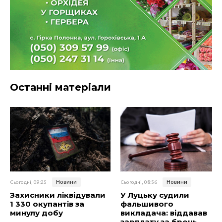
Останні матеріали
Новини
Новини
Сьогодні, 09:25
Сьогодні, 08:56
Захисники ліквідували
У Луцьку судили
1 330 окупантів за
фальшивого
минулу добу
викладача: віддавав
зарплату за бронь