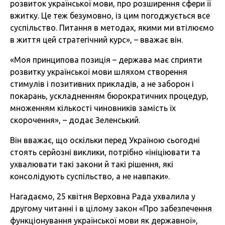
розвиток української мови, про розширення сфери її
вжитку. Це теж безумовно, із цим погоджується все
суспільство. Питання в методах, якими ми втілюємо
в життя цей стратегічний курс», – вважає він.
«Моя принципова позиція – держава має сприяти
розвитку української мови шляхом створення
стимулів і позитивних прикладів, а не заборон і
покарань, ускладненням бюрократичних процедур,
множенням кількості чиновників замість їх
скорочення», – додає Зеленський.
Він вважає, що оскільки перед Україною сьогодні
стоять серйозні виклики, потрібно «ініціювати та
ухвалювати такі закони й такі рішення, які
консолідують суспільство, а не навпаки».
Нагадаємо, 25 квітня Верховна Рада ухвалила у
другому читанні і в цілому закон «Про забезпечення
функціонування української мови як державної»,