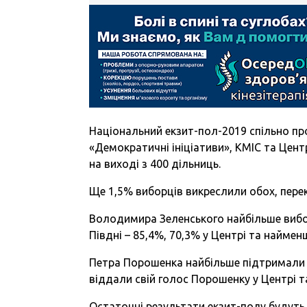
Національний екзит-пол-2019 спільно пр
«Демократичні ініціативи», КМІС та Цент
на виході з 400 дільниць.
Ще 1,5% виборців викреслили обох, перек
Володимира Зеленського найбільше вибор
Півдні – 85,4%, 70,3% у Центрі та наймен
Петра Порошенка найбільше підтримали н
віддали свій голос Порошенку у Центрі та
Остаточні результати екзит-полу будуть 