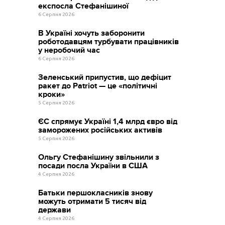
експосла Стефанішиної
6 Серпня 2026
В Україні хочуть заборонити
роботодавцям турбувати працівників
у неробочий час
6 Серпня 2026
Зеленський припустив, що дефіцит
ракет до Patriot — це «політичні
кроки»
5 Серпня 2026
ЄС спрямує Україні 1,4 млрд євро від
заморожених російських активів
5 Серпня 2026
Ольгу Стефанішину звільнили з
посади посла України в США
4 Серпня 2026
Батьки першокласників знову
можуть отримати 5 тисяч від
держави
4 Серпня 2026