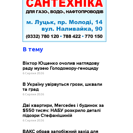
В тему
Віктор Ющенко очолив наглядову
раду музею Голодомору-геноциду
6 Серпня 2026
В Україну увірвуться грози, шквали
та град
6 Серпня 2026
Дві квартири, Mercedes і будинок за
$550 тисяч: НАБУ розкрило деталі
підозри Стефанішиній
6 Серпня 2026
ВАКС обрав запобіжний захід для