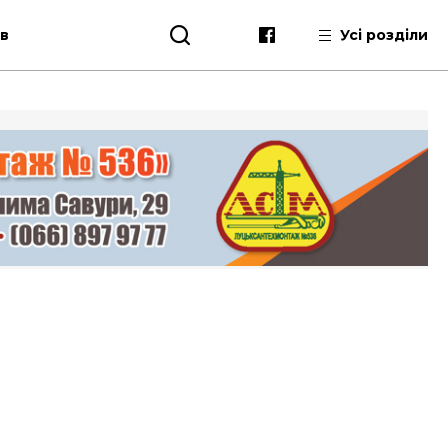
ів
Усі розділи