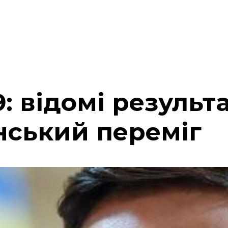
: відомі результ
нський переміг