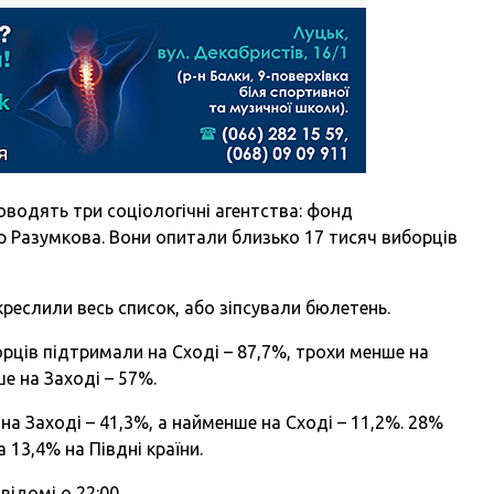
оводять три соціологічні агентства: фонд
р Разумкова. Вони опитали близько 17 тисяч виборців
реслили весь список, або зіпсували бюлетень.
ців підтримали на Сході – 87,7%, трохи менше на
ше на Заході – 57%.
а Заході – 41,3%, а найменше на Сході – 11,2%. 28%
 13,4% на Півдні країни.
відомі о 22:00.