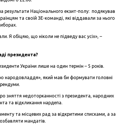
на результати Національного екзит-полу: подякував
раїнцям та своїй ЗЕ-команді, які віддавали за нього
виборах.
ли. Я обіцяю, що ніколи не підведу вас усіх», –
аді президента?
зиденти України лише на один термін – 5 років.
о народовладдя», який мав би формувати головні
ерендуми.
ро зняття недоторканності з президента, народних
ента та відкликання нардепа.
менту та місцевих рад за відкритими списками, а за
позбавляти мандатів.