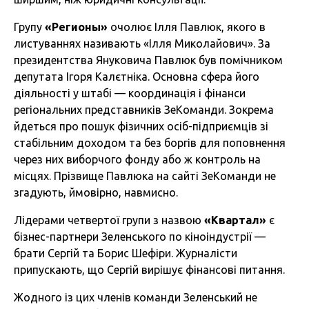
Групу
«Регионы»
очолює Ілля Павлюк, якого в
листуваннях називають «Ілля Миколайович». За
президентства Януковича Павлюк був помічником
депутата Ігоря Калєтніка. Основна сфера його
діяльності у штабі — координація і фінанси
регіональних представників ЗеКоманди. Зокрема
йдеться про пошук фізичних осіб-підприємців зі
стабільним доходом та без боргів для поповнення
через них виборчого фонду або ж контроль на
місцях. Прізвище Павлюка на сайті ЗеКоманди не
згадують, ймовірно, навмисно.
Лідерами четвертої групи з назвою
«Квартал»
є
бізнес-партнери Зеленського по кіноіндустрії —
брати Сергій та Борис Шефіри. Журналісти
припускають, що Сергій вирішує фінансові питання.
Жодного із цих членів команди Зеленський не