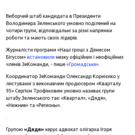
Виборчий штаб кандидата в Президенти
Володимира Зеленського умовно поділений на
чотири групи, відповідальні за різні напрямки
роботи та мають своїх лідерів.
Журналісти програми «Наші гроші з Денисом
Бігусом»
встановили
низку офіційних і неофіційних
членів ЗеКоманди, - пише
«Громадське»
.
Координатор ЗеКоманди Олександр Корнієнко у
листуванні з виконавчим продюсером «Кварталу
95» Сергієм Трофімовим умовно називає групи
штабу Зеленського так: «Квартал», «Дядя»,
«Нижние» та «Регионы».
Групою
«Дядя»
керує адвокат олігарха Ігоря