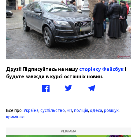
Друзі! Підписуйтесь на нашу
сторінку Фейсбук
і
будьте завжди в курсі останніх новин.
Все про:
Україна
,
суспільство
,
НП
,
поліція
,
одеса
,
розшук
,
кримінал
РЕКЛАМА