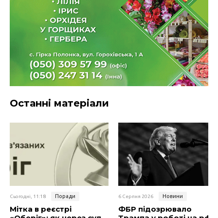
Останні матеріали
Поради
Новини
Сьогодні, 11:18
6 Серпня 2026
Мітка в реєстрі
ФБР підозрювало
«Оберіг»: як через суд
Трампа у роботі на рф