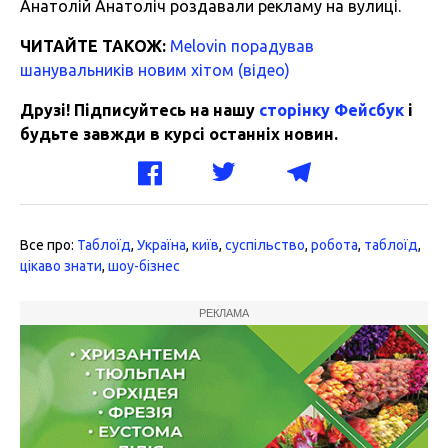
Анатолій Анатоліч роздавали рекламу на вулиці.
ЧИТАЙТЕ ТАКОЖ:
Melovin порадував
шанувальників новим хітом (відео)
Друзі! Підписуйтесь на нашу
сторінку Фейсбук
і
будьте завжди в курсі останніх новин.
Все про:
Таблоїд
,
Україна
,
київ
,
суспільство
,
робота
,
таблоїд
,
цікаво знати
,
шоу-бізнес
РЕКЛАМА