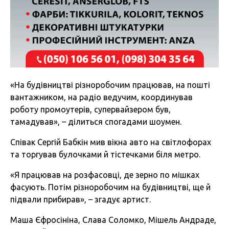
«На будівництві різноробочим працював, на пошті
вантажником, на радіо ведучим, координував
роботу промоутерів, супервайзером був,
тамадував», – ділиться спогадами шоумен.
Співак Сергій Бабкін мив вікна авто на світлофорах
та торгував булочками й тістечками біля метро.
«Я працював на розфасовці, де зерно по мішках
фасують. Потім різноробочим на будівництві, ще й
підвали прибирав», – згадує артист.
Маша Єфросініна, Слава Соломко, Мішель Андраде,