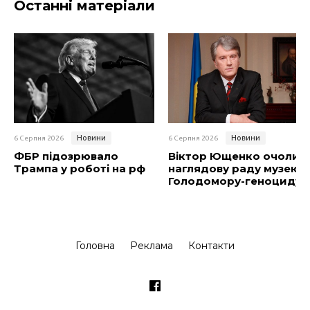
Останні матеріали
Новини
Новини
6 Серпня 2026
6 Серпня 2026
ФБР підозрювало
Віктор Ющенко очолив
Трампа у роботі на рф
наглядову раду музею
Голодомору-геноциду
Головна
Реклама
Контакти