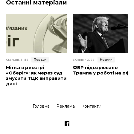
Останні матеріали
Поради
Новини
Сьогодні, 11:18
6 Серпня 2026
Мітка в реєстрі
ФБР підозрювало
«Оберіг»: як через суд
Трампа у роботі на рф
змусити ТЦК виправити
дані
Головна
Реклама
Контакти