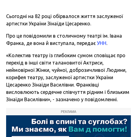
Сьогодні на 82 році обірвалося життя заслуженої
артистки України Зінаїди Цесаренко.
Про це повідомили в столичному театрі ім. Івана
Франка, де вона й виступала, передає
УНН
.
«Колектив театру із глибоким сумом сповіщає про
перехід в інші світи талановитої Актриси,
неймовірної Жінки, чуйної, доброзичливої Людини,
корифея театру, заслуженої артистки України
Цесаренко Зінаїди Василівни. Франківці
висловлюють сердечне співчуття рідним і близьким
Зінаїди Василівни», - зазначено у повідомленні.
РЕКЛАМА