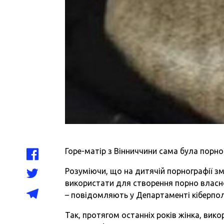
Горе-матір з Вінниччини сама була порно
Розуміючи, що на дитячій порнографії з
використати для створення порно власно
– повідомляють у Департаменті кіберполіц
Так, протягом останніх років жінка, ви