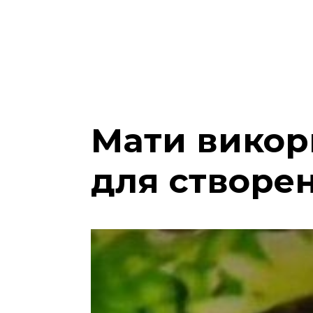
Мати викор
для створен