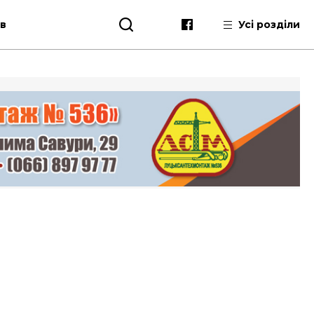
ів
Усі розділи