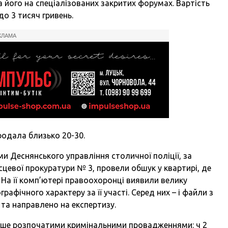
 його на спеціалізованих закритих форумах. Вартість
до 3 тисяч гривень.
КЛАМА
продала близько 20-30.
ими Деснянського управління столичної поліції, за
сцевої прокуратури № 3, провели обшук у квартирі, де
На її комп’ютері правоохоронці виявили велику
рафічного характеру за її участі. Серед них – і файли з
 та направлено на експертизу.
іше розпочатими кримінальними провадженнями: ч 2