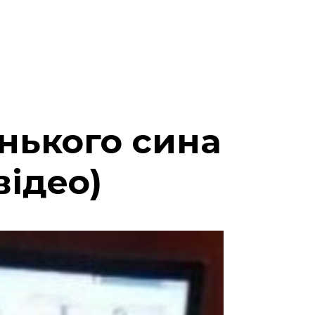
нького сина
відео)