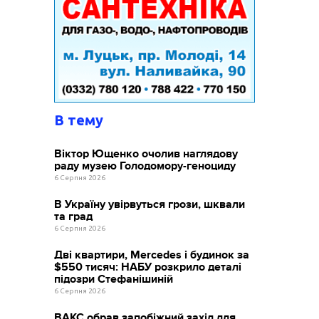
В тему
Віктор Ющенко очолив наглядову
раду музею Голодомору-геноциду
6 Серпня 2026
В Україну увірвуться грози, шквали
та град
6 Серпня 2026
Дві квартири, Mercedes і будинок за
$550 тисяч: НАБУ розкрило деталі
підозри Стефанішиній
6 Серпня 2026
ВАКС обрав запобіжний захід для