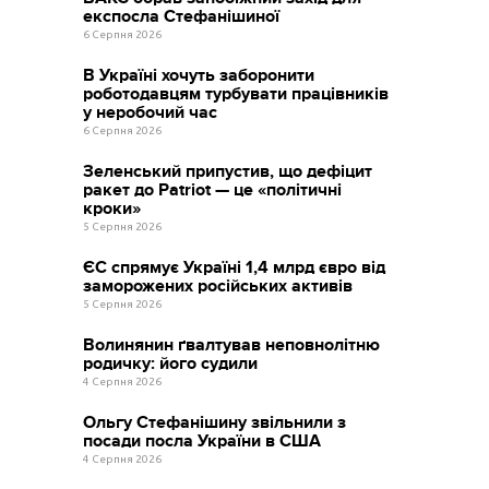
експосла Стефанішиної
6 Серпня 2026
В Україні хочуть заборонити
роботодавцям турбувати працівників
у неробочий час
6 Серпня 2026
Зеленський припустив, що дефіцит
ракет до Patriot — це «політичні
кроки»
5 Серпня 2026
ЄС спрямує Україні 1,4 млрд євро від
заморожених російських активів
5 Серпня 2026
Волинянин ґвалтував неповнолітню
родичку: його судили
4 Серпня 2026
Ольгу Стефанішину звільнили з
посади посла України в США
4 Серпня 2026