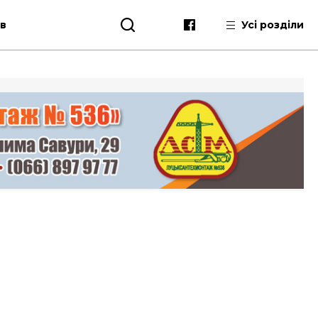
ів
Усі розділи