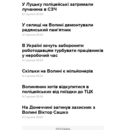
У Луцьку поліцейські затримали
лучанина в СЗЧ
6 Серпня 2026
У селищі на Волині демонтували
радянський пам'ятник
6 Серпня 2026
В Україні хочуть заборонити
роботодавцям турбувати працівників
у неробочий час
6 Серпня 2026
Скільки на Волині є мільйонерів
6 Серпня 2026
Волинянин хотів відкупитися в
поліцейських від поїздки до ТЦК
6 Серпня 2026
На Донеччині загинув захисник з
Волині Віктор Сашко
6 Серпня 2026
РЕКЛАМА