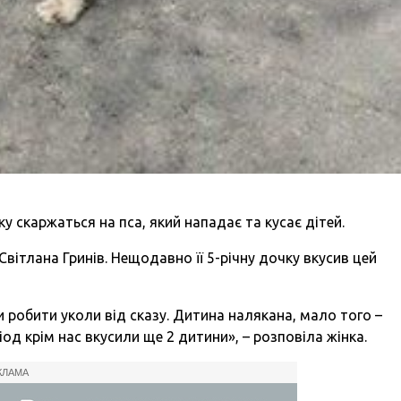
 скаржаться на пса, який нападає та кусає дітей.
вітлана Гринів. Нещодавно її 5-річну дочку вкусив цей
и робити уколи від сказу. Дитина налякана, мало того –
ріод крім нас вкусили ще 2 дитини», – розповіла жінка.
КЛАМА