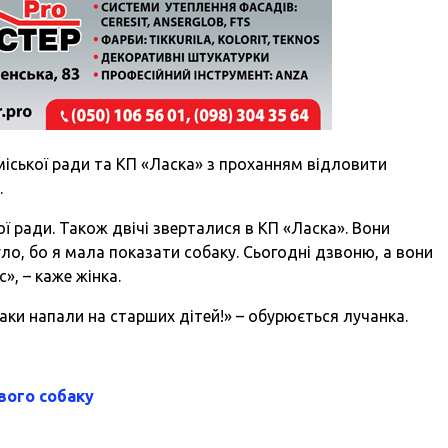
міської ради та КП «Ласка» з проханням відловити
.
кої ради. Також двічі зверталися в КП «Ласка». Вони
уло, бо я мала показати собаку. Сьогодні дзвоню, а вони
», – каже жінка.
аки напали на старших дітей!» – обурюється лучанка.
вого собаку