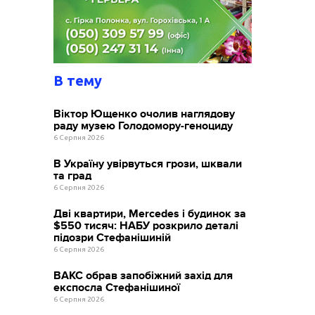
В тему
Віктор Ющенко очолив наглядову
раду музею Голодомору-геноциду
6 Серпня 2026
В Україну увірвуться грози, шквали
та град
6 Серпня 2026
Дві квартири, Mercedes і будинок за
$550 тисяч: НАБУ розкрило деталі
підозри Стефанішиній
6 Серпня 2026
ВАКС обрав запобіжний захід для
експосла Стефанішиної
6 Серпня 2026