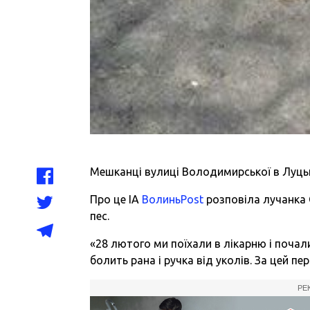
Мешканці вулиці Володимирської в Луцьку
Про це ІА
ВолиньPost
розповіла лучанка С
пес.
«28 лютого ми поїхали в лікарню і почал
болить рана і ручка від уколів. За цей пе
РЕ