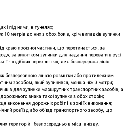
х і під ними, в тунелях;
ж 10 метрів до них з обох боків, крім випадків зупинки
ід краю проїзної частини, що перетинається, за
ходу, за винятком зупинки для надання переваги в русі
а Т-подібних перехрестях, де є безперервна лінія
 між безперервною лінією розмітки або протилежним
ртним засобом, який зупинився, менша ніж 3 метри;
чиків для зупинки маршрутних транспортних засобів, а
д дорожнього знака такої зупинки з обох сторін;
ця виконання дорожніх робіт і в зоні їх виконання;
ічний роз’їзд або об’їзд транспортного засобу, що
лих територій і безпосередньо в місці виїзду.