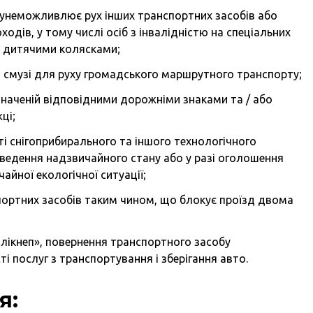
унеможливлює рух інших транспортних засобів або
одів, у тому числі осіб з інвалідністю на спеціальних
 з дитячими колясками;
й смузі для руху громадського маршрутного транспорту;
означеній відповідними дорожніми знаками та / або
ці;
і снігоприбирального та іншого технологічного
введення надзвичайного стану або у разі оголошення
айної екологічної ситуації;
ортних засобів таким чином, що блокує проїзд двома
 лікнеп», повернення транспортного засобу
і послуг з транспортування і зберігання авто.
я: