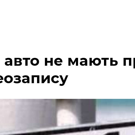
 авто не мають п
еозапису