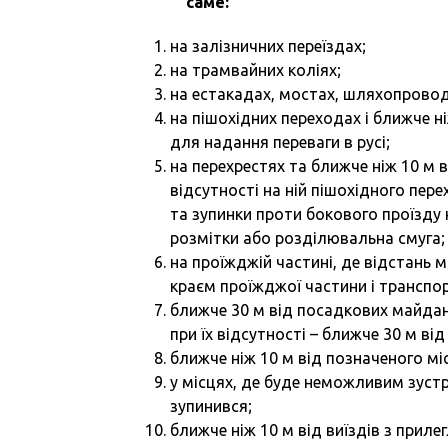
саме:
на залізничних переїздах;
на трамвайних коліях;
на естакадах, мостах, шляхопровода
на пішохідних переходах і ближче ні
для надання переваги в русі;
на перехрестях та ближче ніж 10 м в
відсутності на ній пішохідного пере
та зупинки проти бокового проїзду н
розмітки або розділювальна смуга;
на проїжджій частині, де відстань
краєм проїжджої частини і транспо
ближче 30 м від посадкових майдан
при їх відсутності – ближче 30 м ві
ближче ніж 10 м від позначеного міс
у місцях, де буде неможливим зустр
зупинився;
ближче ніж 10 м від виїздів з прилег