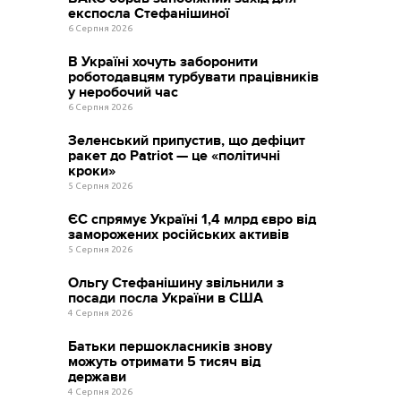
експосла Стефанішиної
6 Серпня 2026
В Україні хочуть заборонити
роботодавцям турбувати працівників
у неробочий час
6 Серпня 2026
Зеленський припустив, що дефіцит
ракет до Patriot — це «політичні
кроки»
5 Серпня 2026
ЄС спрямує Україні 1,4 млрд євро від
заморожених російських активів
5 Серпня 2026
Ольгу Стефанішину звільнили з
посади посла України в США
4 Серпня 2026
Батьки першокласників знову
можуть отримати 5 тисяч від
держави
4 Серпня 2026