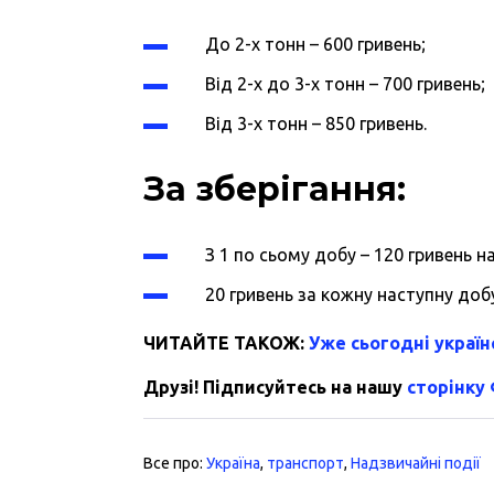
До 2-х тонн – 600 гривень;
Від 2-х до 3-х тонн – 700 гривень;
Від 3-х тонн – 850 гривень.
За зберігання:
З 1 по сьому добу – 120 гривень н
20 гривень за кожну наступну добу
ЧИТАЙТЕ ТАКОЖ:
Уже сьогодні україн
Друзі! Підписуйтесь на нашу
сторінку
Все про:
Україна
,
транспорт
,
Надзвичайні події