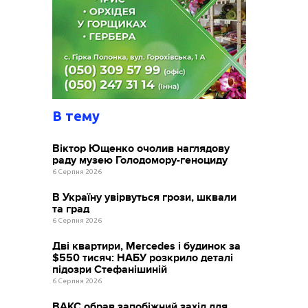
В тему
Віктор Ющенко очолив наглядову
раду музею Голодомору-геноциду
6 Серпня 2026
В Україну увірвуться грози, шквали
та град
6 Серпня 2026
Дві квартири, Mercedes і будинок за
$550 тисяч: НАБУ розкрило деталі
підозри Стефанішиній
6 Серпня 2026
ВАКС обрав запобіжний захід для