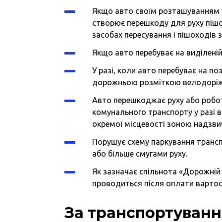
Якщо авто своїм розташуванням 
створює перешкоду для руху пішох
засобах пересування і пішоходів
Якщо авто перебуває на виділені
У разі, коли авто перебуває на п
дорожньою розміткою велодоріж
Авто перешкоджає руху або робот
комунального транспорту у разі 
окремої місцевості зоною надзвич
Порушує схему паркування трансп
або більше смугами руху.
Як зазначає спільнота «Дорожній
проводиться після оплати вартост
За транспортуванн