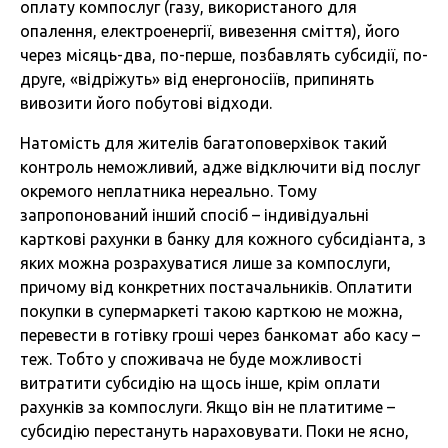
оплату компослуг (газу, використаного для
опалення, електроенергії, вивезення сміття), його
через місяць-два, по-перше, позбавлять субсидії, по-
друге, «відріжуть» від енергоносіїв, припинять
вивозити його побутові відходи.
Натомість для жителів багатоповерхівок такий
контроль неможливий, адже відключити від послуг
окремого неплатника нереально. Тому
запропонований інший спосіб – індивідуальні
карткові рахунки в банку для кожного субсидіанта, з
яких можна розрахуватися лише за компослуги,
причому від конкретних постачальників. Оплатити
покупки в супермаркеті такою карткою не можна,
перевести в готівку гроші через банкомат або касу –
теж. Тобто у споживача не буде можливості
витратити субсидію на щось інше, крім оплати
рахунків за компослуги. Якщо він не платитиме –
субсидію перестануть нараховувати. Поки не ясно,