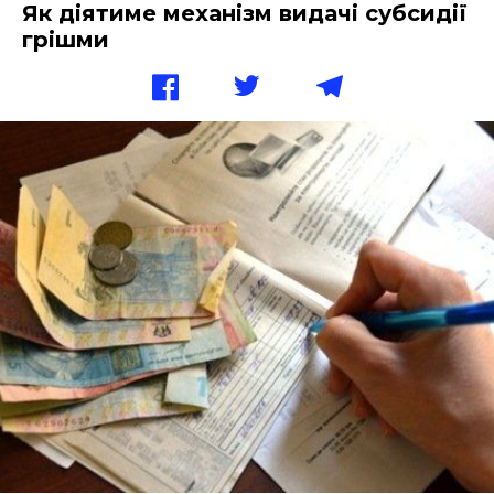
Як діятиме механізм видачі субсидії
грішми