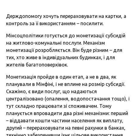
Держдопомогу хочуть перераховувати на картки, а
контроль за її використанням – посилити.
Мінсоцполітики готується до монетизації субсидій
на житлово-комунальні послуги. Механізм
монетизації розробляється. Він буде різним – для
тих, хто живе в індивідуальних будинках, і для
жителів багатоповерхівок.
Монетизація пройде в один етап, а не в два, як
планували в Мінфіні, і не вплине на розмір субсидії.
Скажімо, є види послуг, що надаються
централізовано (опалення, водопостачання тощо), і
тут складно працювати зі споживачем. Тому
планується впровадити два різні механізми: перший
– віддавати кошти частини населення як виплату,
другий – перераховувати на певні рахунки в банках,
технічно забезпечивши їхнє цільове використання.