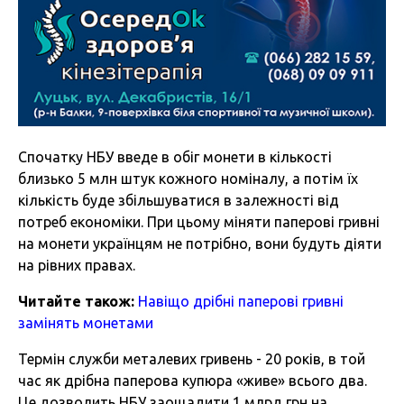
Спочатку НБУ введе в обіг монети в кількості
близько 5 млн штук кожного номіналу, а потім їх
кількість буде збільшуватися в залежності від
потреб економіки. При цьому міняти паперові гривні
на монети українцям не потрібно, вони будуть діяти
на рівних правах.
Читайте також:
Навіщо дрібні паперові гривні
замінять монетами
Термін служби металевих гривень - 20 років, в той
час як дрібна паперова купюра «живе» всього два.
Це дозволить НБУ заощадити 1 млрд грн на