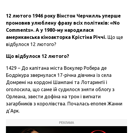
12 лютого 1946 року Вінстон Черчилль уперше
промовив улюблену фразу всіх політиків: «No
Comments». А у 1980-му народилася
американська кіноакторка Крістіна Річчі.
Що ще
відбулося 12 лютого?
Що відбулося 12 лютого?
1429 – До капітана міста Вокулер Робера де
Бодрікура звернулася 17-річна дівчина із села
Домремі на кордоні Шампані та Лотарингії і
оголосила, що саме їй судилося зняти облогу з
Орлеана, звести дофіна на трон і вигнати
загарбників з королівства. Почалась епопея Жанни
д’Арк.
РЕКЛАМА