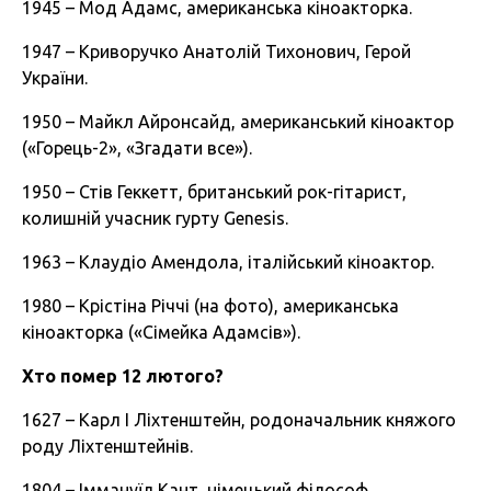
1945 – Мод Адамс, американська кіноакторка.
1947 – Криворучко Анатолій Тихонович, Герой
України.
1950 – Майкл Айронсайд, американський кіноактор
(«Горець-2», «Згадати все»).
1950 – Стів Геккетт, британський рок-гітарист,
колишній учасник гурту Genesis.
1963 – Клаудіо Амендола, італійський кіноактор.
1980 – Крістіна Річчі (на фото), американська
кіноакторка («Сімейка Адамсів»).
Хто помер 12 лютого?
1627 – Карл I Ліхтенштейн, родоначальник княжого
роду Ліхтенштейнів.
1804 – Іммануїл Кант, німецький філософ.