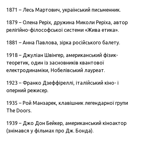
1871 – Лесь Мартович, український письменник.
1879 – Олена Реріх, дружина Миколи Реріха, автор
релігійно-філософської системи «Жива етика».
1881 – Анна Павлова, зірка російського балету.
1918 – Джуліан Швінгер, американський фізик-
теоретик, один із засновників квантової
електродинаміки, Нобелівський лауреат.
1923 – Франко Дзеффіреллі, італійський кіно- і
оперний режисер.
1935 – Рой Манзарек, клавішник легендарної групи
The Doors.
1939 – Джо Дон Бейкер, американський кіноактор
(знімався у фільмах про Дж. Бонда).