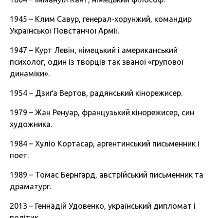
1945 – Клим Савур, генерал-хорунжий, командир
Української Повстанчої Армії.
1947 – Курт Левін, німецький і американський
психолог, один із творців так званої «групової
динаміки».
1954 – Дзиґа Вертов, радянський кінорежисер.
1979 – Жан Ренуар, французький кінорежисер, син
художника.
1984 – Хуліо Кортасар, аргентинський письменник і
поет.
1989 – Томас Бернгард, австрійський письменник та
драматург.
2013 – Геннадій Удовенко, український дипломат і
політик.