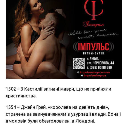
1502 – З Кастилії вигнані маври, що не прийняли
християнства.
1554 – Джейн Грей, «королева на дев’ять днів»,
страчена за звинуваченням в узурпації влади. Вона і
її чоловік були обезголовлені в Лондоні.