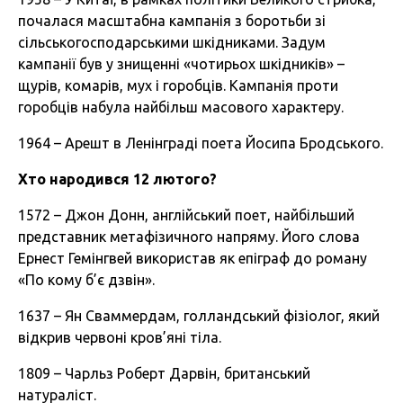
почалася масштабна кампанія з боротьби зі
сільськогосподарськими шкідниками. Задум
кампанії був у знищенні «чотирьох шкідників» –
щурів, комарів, мух і горобців. Кампанія проти
горобців набула найбільш масового характеру.
1964 – Арешт в Ленінграді поета Йосипа Бродського.
Хто народився 12 лютого?
1572 – Джон Донн, англійський поет, найбільший
представник метафізичного напряму. Його слова
Ернест Гемінгвей використав як епіграф до роману
«По кому б’є дзвін».
1637 – Ян Сваммердам, голландський фізіолог, який
відкрив червоні кров’яні тіла.
1809 – Чарльз Роберт Дарвін, британський
натураліст.