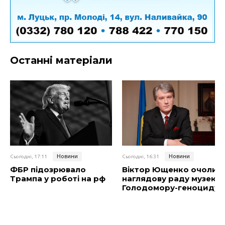
Останні матеріали
Новини
Новини
Сьогодні, 17:11
Сьогодні, 16:31
ФБР підозрювало
Віктор Ющенко очолив
Трампа у роботі на рф
наглядову раду музею
Голодомору-геноциду