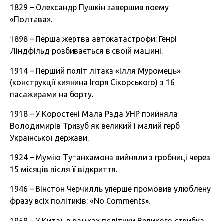
1829 – Олександр Пушкін завершив поему
«Полтава».
1898 – Перша жертва автокатастрофи: Генрі
Ліндфільд розбивається в своїй машині.
1914 – Перший політ літака «Ілля Муромець»
(конструкції киянина Ігоря Сікорського) з 16
пасажирами на борту.
1918 – У Коростені Мала Рада УНР прийняла
Володимирів Тризуб як великий і малий герб
Української держави.
1924 – Мумію Тутанхамона вийняли з гробниці через
15 місяців після її відкриття.
1946 – Вінстон Черчилль уперше промовив улюблену
фразу всіх політиків: «No Comments».
1958 – У Китаї, в рамках політики Великого стрибка,