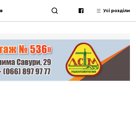
ів
Усі розділи