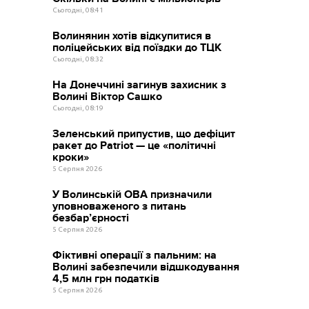
Сьогодні, 08:41
Волинянин хотів відкупитися в
поліцейських від поїздки до ТЦК
Сьогодні, 08:32
На Донеччині загинув захисник з
Волині Віктор Сашко
Сьогодні, 08:19
Зеленський припустив, що дефіцит
ракет до Patriot — це «політичні
кроки»
5 Серпня 2026
У Волинській ОВА призначили
уповноваженого з питань
безбар’єрності
5 Серпня 2026
Фіктивні операції з пальним: на
Волині забезпечили відшкодування
4,5 млн грн податків
5 Серпня 2026