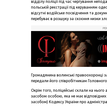
відділу поліції під час чергування непод
польській реєстрації під керуванням одес
відсутні водійське посвідчення та доку
перебуває в розшуку за скоєння низки зл
РЕ
Громадянина волинські правоохоронці за
передали його співробітникам Головного 
Окрім того, поліцейські склали на нього
засобом особою, яка не має відповідних
засобом) Кодексу України про адміністр