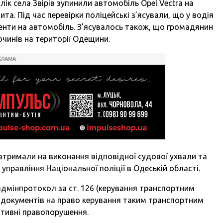
алік села Звірів зупинили автомобіль Opel Vectra на
ита. Під час перевірки поліцейські з’ясували, що у водія
менти на автомобіль. З’ясувалось також, що громадянин
очинів на території Одещини.
КЛАМА
тримали на виконання відповідної судової ухвали та
управління Національної поліції в Одеській області.
 адмінпротокол за ст. 126 (керування транспортним
 документів на право керування таким транспортним
ативні правопорушення.