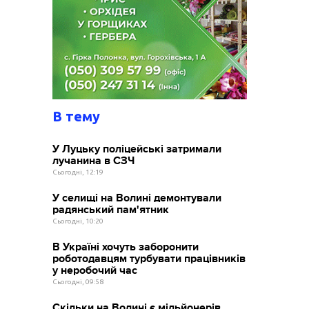
В тему
У Луцьку поліцейські затримали
лучанина в СЗЧ
Сьогодні, 12:19
У селищі на Волині демонтували
радянський пам'ятник
Сьогодні, 10:20
В Україні хочуть заборонити
роботодавцям турбувати працівників
у неробочий час
Сьогодні, 09:58
Скільки на Волині є мільйонерів