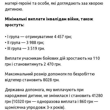
матері-героїні та особи, які доглядають заа хворою
дитиною.
Мінімальні виплати інвалідам війни, також
зростуть:
• І група — отримуватиме 4 457 грн;
• ІІ група — 3 988 грн;
• ІІІ група — 3 519 грн.
Виплати учасникам бойових дій зростають на 110
грн і становитимуть 2 470 грн.
Максимальний розмір допомоги по безробіттю
відтепер становить 8028 грн.
Державна допомога, яку виплачують при
народженні дитини, не змінилася і становить 41280
грн (10320 грн — одноразова виплата і 860 грн —
щомісячна упродовж 3-х років).