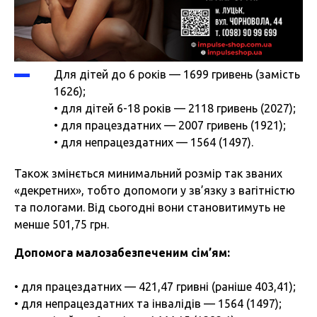
Для дітей до 6 років — 1699 гривень (замість
1626);
• для дітей 6-18 років — 2118 гривень (2027);
• для працездатних — 2007 гривень (1921);
• для непрацездатних — 1564 (1497).
Також змінється минимальний розмір так званих
«декретних», тобто допомоги у зв’язку з вагітністю
та пологами. Від сьогодні вони становитимуть не
менше 501,75 грн.
Допомога малозабезпеченим сім’ям:
• для працездатних — 421,47 гривні (раніше 403,41);
• для непрацездатних та інвалідів — 1564 (1497);